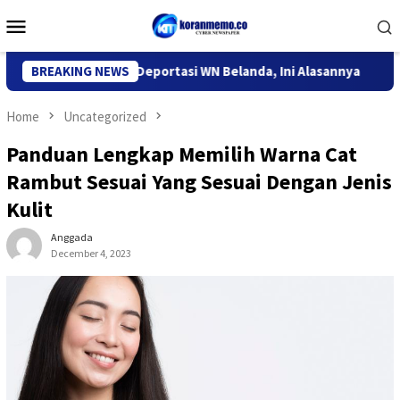
Skip
Mobile
to
Menu
content
migrasi Kediri Deportasi WN Belanda, Ini Alasannya
BREAKING NEWS
9 Des
Home
Uncategorized
Panduan Lengkap Memilih Warna Cat
Rambut Sesuai Yang Sesuai Dengan Jenis
Kulit
Anggada
December 4, 2023