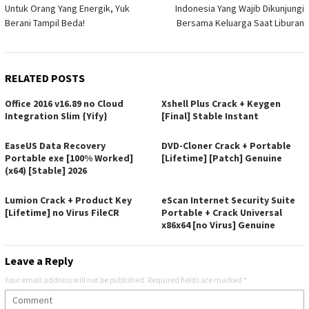
navigation
Untuk Orang Yang Energik, Yuk
Indonesia Yang Wajib Dikunjungi
Berani Tampil Beda!
Bersama Keluarga Saat Liburan
RELATED POSTS
Office 2016 v16.89 no Cloud
Xshell Plus Crack + Keygen
Integration Slim {Yify}
[Final] Stable Instant
EaseUS Data Recovery
DVD-Cloner Crack + Portable
Portable exe [100% Worked]
[Lifetime] [Patch] Genuine
(x64) [Stable] 2026
Lumion Crack + Product Key
eScan Internet Security Suite
[Lifetime] no Virus FileCR
Portable + Crack Universal
x86x64 [no Virus] Genuine
Leave a Reply
Your email address will not be published.
Required fields are marked
*