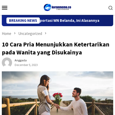
Skip
Mobile
to
Menu
content
rasi Kediri Deportasi WN Belanda, Ini Alasannya
BREAKING NEWS
9 Desa d
Home
Uncategorized
10 Cara Pria Menunjukkan Ketertarikan
pada Wanita yang Disukainya
Anggada
December 5, 2023