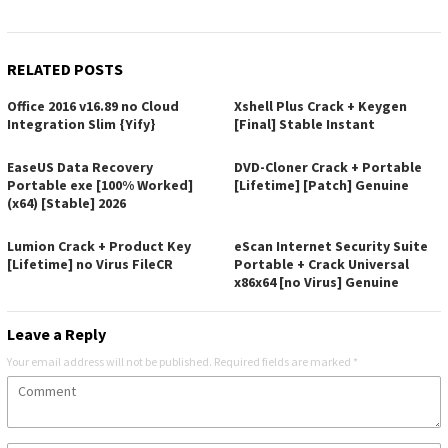
RELATED POSTS
Office 2016 v16.89 no Cloud
Xshell Plus Crack + Keygen
Integration Slim {Yify}
[Final] Stable Instant
EaseUS Data Recovery
DVD-Cloner Crack + Portable
Portable exe [100% Worked]
[Lifetime] [Patch] Genuine
(x64) [Stable] 2026
Lumion Crack + Product Key
eScan Internet Security Suite
[Lifetime] no Virus FileCR
Portable + Crack Universal
x86x64 [no Virus] Genuine
Leave a Reply
Your email address will not be published.
Required fields are marked
*