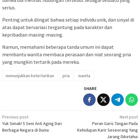
bahwa dia melihat hubungan tersebut sebagai sesuatu yang
serius.
Penting untuk diingat bahwa setiap individu unik, dan sinyal di
atas dapat bervariasi tergantung pada karakter dan
kepribadian masing-masing.
Namun, memahami beberapa tanda umum ini dapat
membantu wanita membaca perasaan dan niat seorang pria
yang mungkin tertarik pada mereka.
menunjukkan ketertarikan
pria
wanita
SHARE
Post
Previous post
Next post
Yuk Simak! 5 Seni Anti Aging Dari
Peran Garis Tangan Pada
navigation
Berbagai Negara di Dunia
Kehidupan Karir Seseorang Yang
Jarang Diketahui