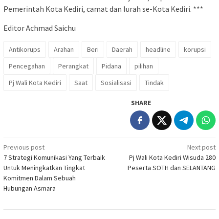
Pemerintah Kota Kediri, camat dan lurah se-Kota Kediri. ***
Editor Achmad Saichu
Antikorups
Arahan
Beri
Daerah
headline
korupsi
Pencegahan
Perangkat
Pidana
pilihan
Pj Wali Kota Kediri
Saat
Sosialisasi
Tindak
SHARE
Post
Previous post
Next post
7 Strategi Komunikasi Yang Terbaik
Pj Wali Kota Kediri Wisuda 280
navigation
Untuk Meningkatkan Tingkat
Peserta SOTH dan SELANTANG
Komitmen Dalam Sebuah
Hubungan Asmara