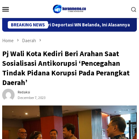
Skip
Mobile
to
Menu
content
igrasi Kediri Deportasi WN Belanda, Ini Alasannya
BREAKING NEWS
9 Desa
Home
Daerah
Pj Wali Kota Kediri Beri Arahan Saat
Sosialisasi Antikorupsi ‘Pencegahan
Tindak Pidana Korupsi Pada Perangkat
Daerah’
Redaksi
December 7, 2023