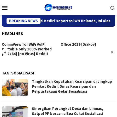
Skip
Mobile
to
Menu
content
Kantor Imigrasi Kediri Deportasi WN Belanda, Ini Alasannya
BREAKING NEWS
HEADLINES
CommView for WiFi VoIP
Office 2019 [Diakov]
Portable only 100% Worked
«
»
[x32x64] [no Virus] Reddit
TAG:
SOSIALISASI
Tingkatkan Kepatuhan Kearsipan di Lingkup
Pemkot Kediri, Dinas Kearsipan dan
Perpustakaan Gelar Sosialisasi
Sinergikan Perangkat Desa dan Linmas,
Satpol PP bersama Bea Cukai Sosialisasi