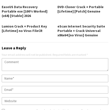
EaseUS Data Recovery
DVD-Cloner Crack + Portable
Portable exe [100% Worked]
[Lifetime] [Patch] Genuine
(x64) [Stable] 2026
Lumion Crack + Product Key
eScan Internet Security Suite
[Lifetime] no Virus FileCR
Portable + Crack Universal
x86x64 [no Virus] Genuine
Leave a Reply
Your email address will not be published.
Required fields are marked
*