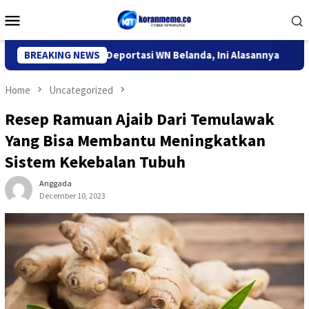
Skip
Mobile
to
Menu
content
igrasi Kediri Deportasi WN Belanda, Ini Alasannya
BREAKING NEWS
9 Desa
Home
Uncategorized
Resep Ramuan Ajaib Dari Temulawak
Yang Bisa Membantu Meningkatkan
Sistem Kekebalan Tubuh
Anggada
December 10, 2023