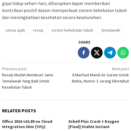
gaya hidup sehari-hari, diharapkan dapat memberikan
kontribusi positif dalam memperkuat sistem kekebalan tubuh
dan meningkatkan kesehatan secara keseluruhan.
ramua ajaib
resep
sistem kekebalan tubuh
temulawak
SHARE
Post
Previous post
Next post
Resep Mudah Membuat Jamu
6 Manfaat Mandi Air Garam Untuk
navigation
Temulawak Yang Baik Untuk
Balita, Nomor 3 Jarang Diketahui!
Kesehatan Tubuh
RELATED POSTS
Office 2016 v16.89 no Cloud
Xshell Plus Crack + Keygen
Integration Slim {Yify}
[Final] Stable Instant