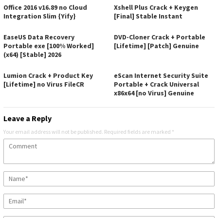
Office 2016 v16.89 no Cloud
Xshell Plus Crack + Keygen
Integration Slim {Yify}
[Final] Stable Instant
EaseUS Data Recovery
DVD-Cloner Crack + Portable
Portable exe [100% Worked]
[Lifetime] [Patch] Genuine
(x64) [Stable] 2026
Lumion Crack + Product Key
eScan Internet Security Suite
[Lifetime] no Virus FileCR
Portable + Crack Universal
x86x64 [no Virus] Genuine
Leave a Reply
Your email address will not be published.
Required fields are marked
*