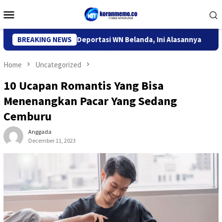
Skip
Mobile
to
Menu
content
grasi Kediri Deportasi WN Belanda, Ini Alasannya
BREAKING NEWS
9 Desa 
Home
Uncategorized
10 Ucapan Romantis Yang Bisa
Menenangkan Pacar Yang Sedang
Cemburu
Anggada
December 11, 2023