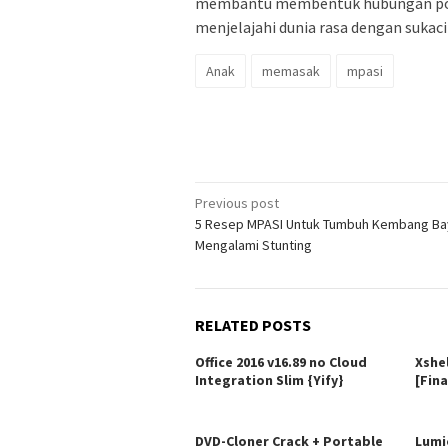
membantu membentuk hubungan pos
menjelajahi dunia rasa dengan sukaci
Anak
memasak
mpasi
Post
Previous post
5 Resep MPASI Untuk Tumbuh Kembang Ba
navigation
Mengalami Stunting
RELATED POSTS
Office 2016 v16.89 no Cloud
Xshe
Integration Slim {Yify}
[Fina
DVD-Cloner Crack + Portable
Lumi