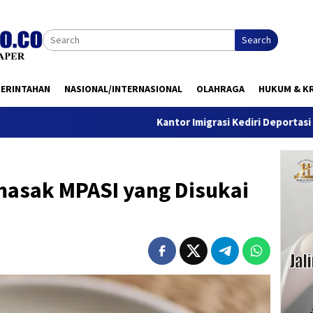
Search
MERINTAHAN
NASIONAL/INTERNASIONAL
OLAHRAGA
HUKUM & KR
Kantor Imigrasi Kediri Deportasi WN Belanda, I
masak MPASI yang Disukai