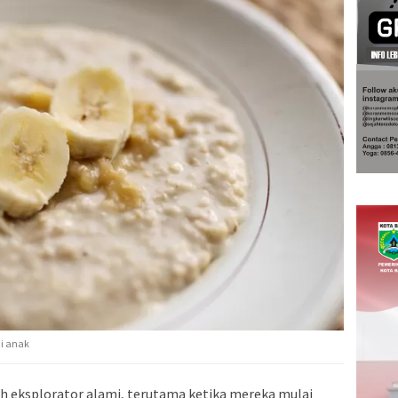
ai anak
ah eksplorator alami, terutama ketika mereka mulai