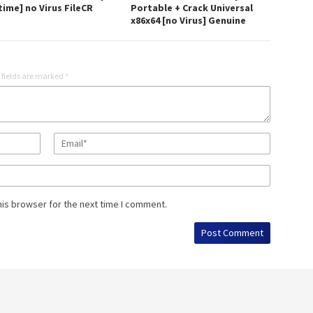
time] no Virus FileCR
Portable + Crack Universal
x86x64 [no Virus] Genuine
 fields are marked
*
his browser for the next time I comment.