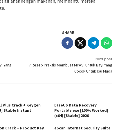
itif anak dengan makanan, membantu mereka
ta.
SHARE
Next post
yi Yang
7 Resep Praktis Membuat MPASI Untuk Bayi Yang
Cocok Untuk Ibu Muda
ll Plus Crack + Keygen
EaseUS Data Recovery
l] Stable Instant
Portable exe [100% Worked]
(x64) [Stable] 2026
on Crack + Product Key
eScan Internet Security Suite