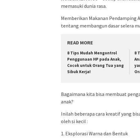
memasuki dunia rasa.
Memberikan Makanan Pendamping ASI 
tentang membangun dasar selera mak
READ MORE
8 Tips Mudah Mengontrol
8 
Penggunaan HP pada Anak,
Ana
Cocok untuk Orang Tua yang
ya
Sibuk Kerja!
Or
Bagaimana kita bisa membuat penga
anak?
Inilah beberapa cara kreatif yang bi
oleh si kecil :
1. Eksplorasi Warna dan Bentuk