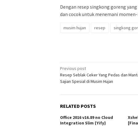
Dengan resep singkong goreng yang 
dan cocok untuk menemani momen-m
musim hujan
resep
singkong go
Post
Previous post
Resep Seblak Ceker Yang Pedas dan Mant
navigation
Sajian Spesial di Musim Hujan
RELATED POSTS
Office 2016 v16.89 no Cloud
Xshe
Integration Slim {Yify}
[Fina