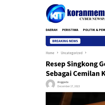
Skip
to
content
DAERAH
PERISTIWA
POLITIK & PE
BREAKING NEWS
Home
Uncategorized
Resep Singkong G
Sebagai Cemilan 
Anggada
December 17, 2023