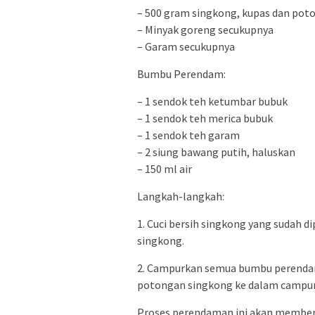
– 500 gram singkong, kupas dan poto
– Minyak goreng secukupnya
– Garam secukupnya
Bumbu Perendam:
– 1 sendok teh ketumbar bubuk
– 1 sendok teh merica bubuk
– 1 sendok teh garam
– 2 siung bawang putih, haluskan
– 150 ml air
Langkah-langkah:
1. Cuci bersih singkong yang sudah d
singkong.
2. Campurkan semua bumbu perendam
potongan singkong ke dalam campura
Proses perendaman ini akan member