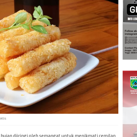
ktis
 hujan diiringi oleh semangat untuk menikmati cemilan