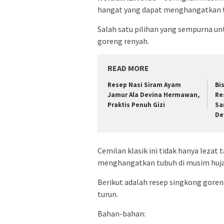
hangat yang dapat menghangatkan 
Salah satu pilihan yang sempurna u
goreng renyah.
READ MORE
Resep Nasi Siram Ayam
Bi
Jamur Ala Devina Hermawan,
Re
Praktis Penuh Gizi
Sa
De
Cemilan klasik ini tidak hanya lezat
menghangatkan tubuh di musim huja
Berikut adalah resep singkong goren
turun.
Bahan-bahan: