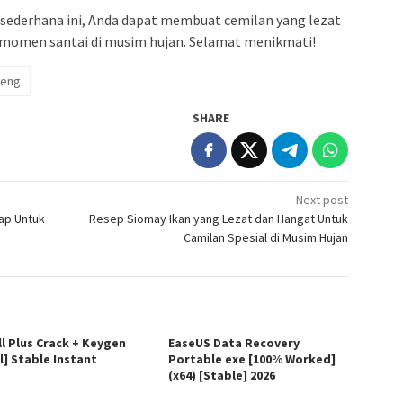
sederhana ini, Anda dapat membuat cemilan yang lezat
omen santai di musim hujan. Selamat menikmati!
reng
SHARE
Next post
ap Untuk
Resep Siomay Ikan yang Lezat dan Hangat Untuk
Camilan Spesial di Musim Hujan
ll Plus Crack + Keygen
EaseUS Data Recovery
l] Stable Instant
Portable exe [100% Worked]
(x64) [Stable] 2026