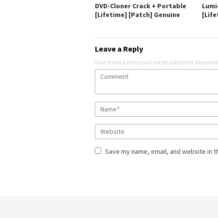
DVD-Cloner Crack + Portable
Lumi
[Lifetime] [Patch] Genuine
[Life
Leave a Reply
Your email address will not be published.
Required
Save my name, email, and website in t