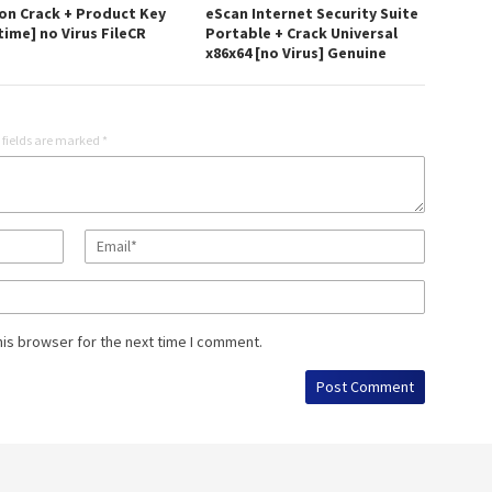
on Crack + Product Key
eScan Internet Security Suite
time] no Virus FileCR
Portable + Crack Universal
x86x64 [no Virus] Genuine
 fields are marked
*
his browser for the next time I comment.