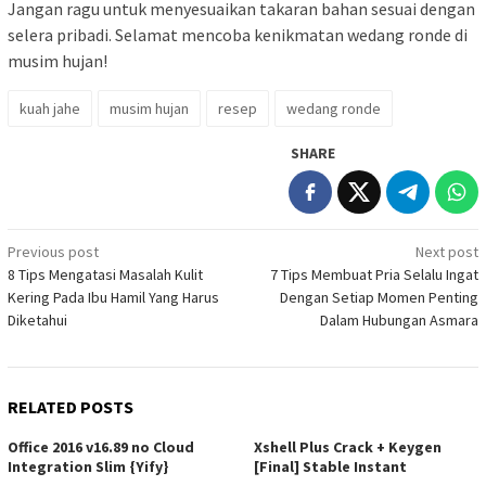
Jangan ragu untuk menyesuaikan takaran bahan sesuai dengan
selera pribadi. Selamat mencoba kenikmatan wedang ronde di
musim hujan!
kuah jahe
musim hujan
resep
wedang ronde
SHARE
Post
Previous post
Next post
8 Tips Mengatasi Masalah Kulit
7 Tips Membuat Pria Selalu Ingat
navigation
Kering Pada Ibu Hamil Yang Harus
Dengan Setiap Momen Penting
Diketahui
Dalam Hubungan Asmara
RELATED POSTS
Office 2016 v16.89 no Cloud
Xshell Plus Crack + Keygen
Integration Slim {Yify}
[Final] Stable Instant