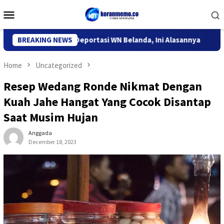
Skip
Mobile
to
Menu
content
igrasi Kediri Deportasi WN Belanda, Ini Alasannya
BREAKING NEWS
9 Desa 
Home
Uncategorized
Resep Wedang Ronde Nikmat Dengan
Kuah Jahe Hangat Yang Cocok Disantap
Saat Musim Hujan
Anggada
December 18, 2023