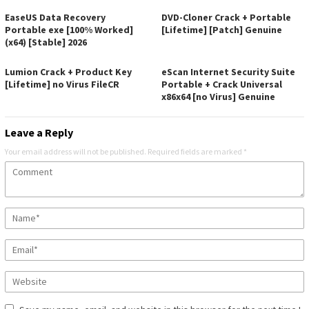
EaseUS Data Recovery
DVD-Cloner Crack + Portable
Portable exe [100% Worked]
[Lifetime] [Patch] Genuine
(x64) [Stable] 2026
Lumion Crack + Product Key
eScan Internet Security Suite
[Lifetime] no Virus FileCR
Portable + Crack Universal
x86x64 [no Virus] Genuine
Leave a Reply
Your email address will not be published.
Required fields are marked
*