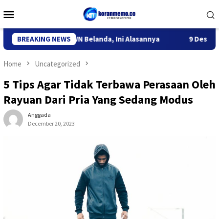
Skip
Mobile
to
Menu
content
iri Deportasi WN Belanda, Ini Alasannya
BREAKING NEWS
9 Desa di 6 Keca
Home
Uncategorized
5 Tips Agar Tidak Terbawa Perasaan Oleh
Rayuan Dari Pria Yang Sedang Modus
Anggada
December 20, 2023