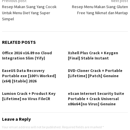
Post
Previous post
Next post
Resep Makan Siang Yang Cocok
Resep Menu Makan Siang Gluten
navigation
Untuk Menu Diet Yang Super
Free Yang Nikmat dan Mantap
Simpel
RELATED POSTS
Office 2016 v16.89 no Cloud
Xshell Plus Crack + Keygen
Integration Slim {Yify}
[Final] Stable Instant
EaseUS Data Recovery
DVD-Cloner Crack + Portable
Portable exe [100% Worked]
[Lifetime] [Patch] Genuine
(x64) [Stable] 2026
Lumion Crack + Product Key
eScan Internet Security Suite
[Lifetime] no Virus FileCR
Portable + Crack Universal
x86x64 [no Virus] Genuine
Leave a Reply
Your email address will not be published.
Required fields are marked
*