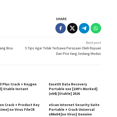
SHARE
Next post
ang Bisa
5 Tips Agar Tidak Terbawa Perasaan Oleh Rayuan
Dari Pria Yang Sedang Modus
ll Plus Crack + Keygen
EaseUS Data Recovery
l] Stable Instant
Portable exe [100% Worked]
(x64) [Stable] 2026
on Crack + Product Key
eScan Internet Security Suite
time] no Virus FileCR
Portable + Crack Universal
x86x64 [no Virus] Genuine