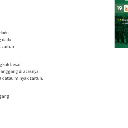
 dadu
g dadu
 zaitun
gkuk besar.
anggang di atasnya.
ak atau minyak zaitun.
ggang