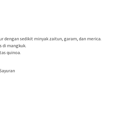
ur dengan sedikit minyak zaitun, garam, dan merica.
s di mangkuk.
as quinoa.
 Sayuran