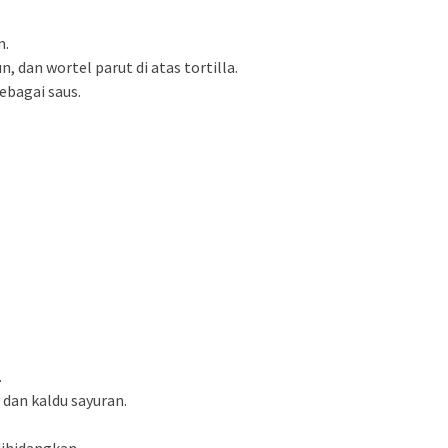
m.
, dan wortel parut di atas tortilla.
ebagai saus.
.
.
dan kaldu sayuran.
ihidangkan.