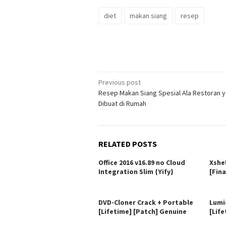
diet
makan siang
resep
Post
Previous post
Resep Makan Siang Spesial Ala Restoran y
navigation
Dibuat di Rumah
RELATED POSTS
Office 2016 v16.89 no Cloud
Xshe
Integration Slim {Yify}
[Fina
DVD-Cloner Crack + Portable
Lumi
[Lifetime] [Patch] Genuine
[Life