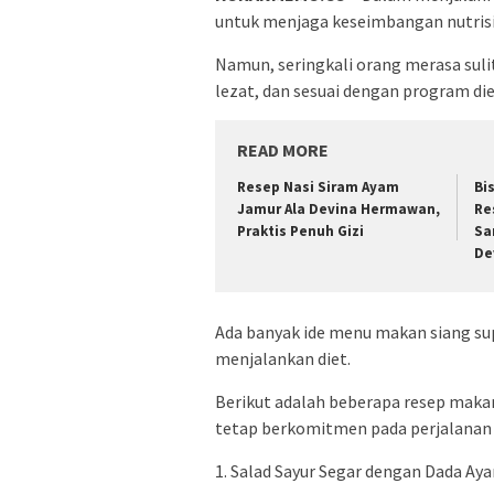
untuk menjaga keseimbangan nutrisi
Namun, seringkali orang merasa sul
lezat, dan sesuai dengan program di
READ MORE
Resep Nasi Siram Ayam
Bi
Jamur Ala Devina Hermawan,
Re
Praktis Penuh Gizi
Sa
De
Ada banyak ide menu makan siang su
menjalankan diet.
Berikut adalah beberapa resep maka
tetap berkomitmen pada perjalanan
1. Salad Sayur Segar dengan Dada A