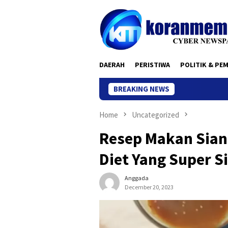
Skip
to
content
DAERAH
PERISTIWA
POLITIK & PE
BREAKING NEWS
Home
Uncategorized
Resep Makan Sian
Diet Yang Super S
Anggada
December 20, 2023