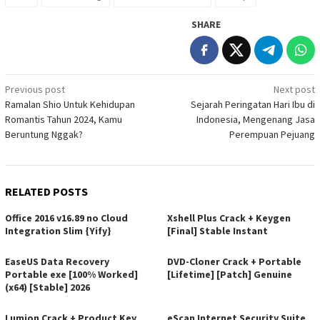
SHARE
Post
Previous post
Next post
Ramalan Shio Untuk Kehidupan
Sejarah Peringatan Hari Ibu di
navigation
Romantis Tahun 2024, Kamu
Indonesia, Mengenang Jasa
Beruntung Nggak?
Perempuan Pejuang
RELATED POSTS
Office 2016 v16.89 no Cloud
Xshell Plus Crack + Keygen
Integration Slim {Yify}
[Final] Stable Instant
EaseUS Data Recovery
DVD-Cloner Crack + Portable
Portable exe [100% Worked]
[Lifetime] [Patch] Genuine
(x64) [Stable] 2026
Lumion Crack + Product Key
eScan Internet Security Suite