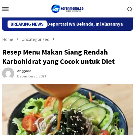
Skip
Mobile
to
Menu
content
migrasi Kediri Deportasi WN Belanda, Ini Alasannya
BREAKING NEWS
9 Des
Home
Uncategorized
Resep Menu Makan Siang Rendah
Karbohidrat yang Cocok untuk Diet
Anggada
December 20, 2023