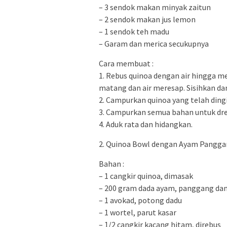
– 3 sendok makan minyak zaitun
– 2 sendok makan jus lemon
– 1 sendok teh madu
– Garam dan merica secukupnya
Cara membuat :
1. Rebus quinoa dengan air hingga me
matang dan air meresap. Sisihkan da
2. Campurkan quinoa yang telah ding
3. Campurkan semua bahan untuk dres
4. Aduk rata dan hidangkan.
2. Quinoa Bowl dengan Ayam Pangga
Bahan :
– 1 cangkir quinoa, dimasak
– 200 gram dada ayam, panggang da
– 1 avokad, potong dadu
– 1 wortel, parut kasar
– 1/2 cangkir kacang hitam, direbus