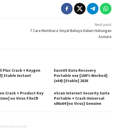
Next post
s
7 Cara Membaca Sinyal Bahaya Dalam Hubungan
Asmara
ll Plus Crack + Keygen
EaseUS Data Recovery
l] Stable Instant
Portable exe [100% Worked]
(x64) [Stable] 2026
on Crack + Product Key
eScan Internet Security Suite
time] no Virus FileCR
Portable + Crack Universal
x86x64 [no Virus] Genuine
 fields are marked
*