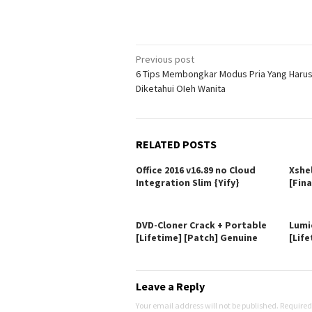
Post
Previous post
6 Tips Membongkar Modus Pria Yang Haru
navigation
Diketahui OIeh Wanita
RELATED POSTS
Office 2016 v16.89 no Cloud
Xshe
Integration Slim {Yify}
[Fina
DVD-Cloner Crack + Portable
Lumi
[Lifetime] [Patch] Genuine
[Life
Leave a Reply
Your email address will not be published.
Required