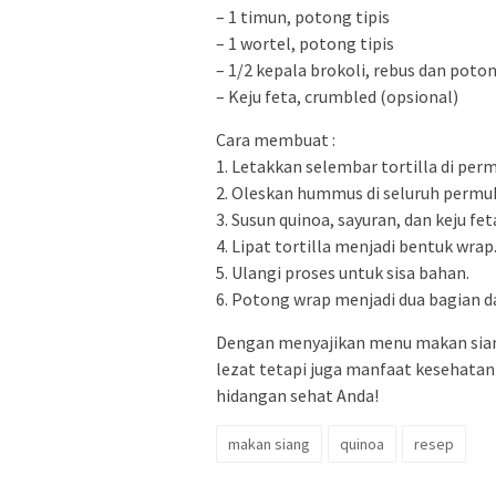
– 1 timun, potong tipis
– 1 wortel, potong tipis
– 1/2 kepala brokoli, rebus dan poton
– Keju feta, crumbled (opsional)
Cara membuat :
1. Letakkan selembar tortilla di per
2. Oleskan hummus di seluruh permuk
3. Susun quinoa, sayuran, dan keju fe
4. Lipat tortilla menjadi bentuk wrap
5. Ulangi proses untuk sisa bahan.
6. Potong wrap menjadi dua bagian d
Dengan menyajikan menu makan siang
lezat tetapi juga manfaat kesehatan
hidangan sehat Anda!
makan siang
quinoa
resep