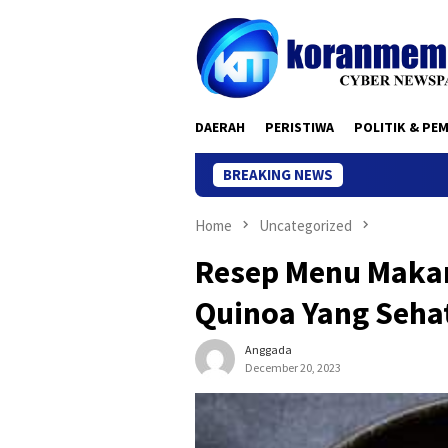
Skip
to
content
DAERAH
PERISTIWA
POLITIK & PE
BREAKING NEWS
Home
Uncategorized
Resep Menu Makan
Quinoa Yang Seha
Anggada
December 20, 2023