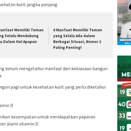
sehatan kulit jangka panjang.
Manfaat Memiliki Teman
6 Manfaat Memiliki Teman
ng Selalu Mendukung
yang Selalu Ada dalam
ta Dalam Hal Apapun
Berbagai Situasi, Nomor 2
Paling Penting!
ang belum mengetahui manfaat dari kebiasaan bangun
a.
gun pagi untuk kesehatan kulit yang perlu diketahui
tamin D
berikan kesempatan untuk mendapatkan paparan
er alami vitamin D.