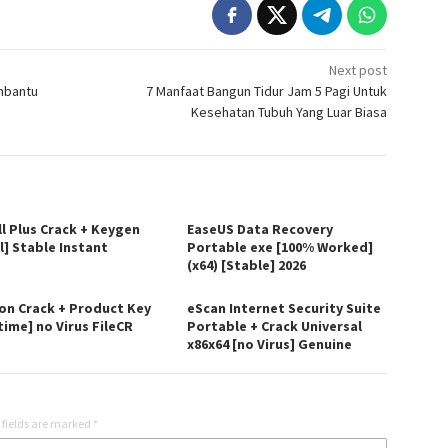
Next post
mbantu
7 Manfaat Bangun Tidur Jam 5 Pagi Untuk
Kesehatan Tubuh Yang Luar Biasa
ll Plus Crack + Keygen
EaseUS Data Recovery
l] Stable Instant
Portable exe [100% Worked]
(x64) [Stable] 2026
on Crack + Product Key
eScan Internet Security Suite
time] no Virus FileCR
Portable + Crack Universal
x86x64 [no Virus] Genuine
 fields are marked
*