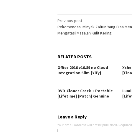
Post
Previous post
Rekomendasi Minyak Zaitun Yang Bisa Me
navigation
Mengatasi Masalah Kulit Kering
RELATED POSTS
Office 2016 v16.89 no Cloud
Xshe
Integration Slim {Yify}
[Fina
DVD-Cloner Crack + Portable
Lumi
[Lifetime] [Patch] Genuine
[Life
Leave a Reply
Your email address will not be published.
Required