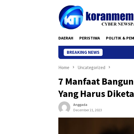
Skip
to
content
DAERAH
PERISTIWA
POLITIK & PE
BREAKING NEWS
Home
Uncategorized
7 Manfaat Bangun 
Yang Harus Diketa
Anggada
December 21, 2023