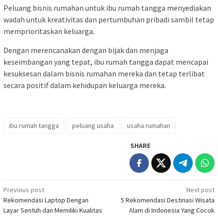
Peluang bisnis rumahan untuk ibu rumah tangga menyediakan
wadah untuk kreativitas dan pertumbuhan pribadi sambil tetap
memprioritaskan keluarga.
Dengan merencanakan dengan bijak dan menjaga
keseimbangan yang tepat, ibu rumah tangga dapat mencapai
kesuksesan dalam bisnis rumahan mereka dan tetap terlibat
secara positif dalam kehidupan keluarga mereka.
ibu rumah tangga
peluang usaha
usaha rumahan
SHARE
Post
Previous post
Next post
Rekomendasi Laptop Dengan
5 Rekomendasi Destinasi Wisata
navigation
Layar Sentuh dan Memiliki Kualitas
Alam di Indonesia Yang Cocok