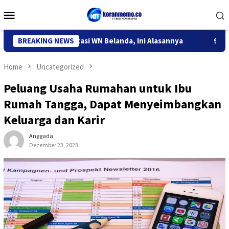
Skip
Mobile
to
Menu
content
ediri Deportasi WN Belanda, Ini Alasannya
BREAKING NEWS
9 Desa di 6 Ke
Home
Uncategorized
Peluang Usaha Rumahan untuk Ibu
Rumah Tangga, Dapat Menyeimbangkan
Keluarga dan Karir
Anggada
December 23, 2023