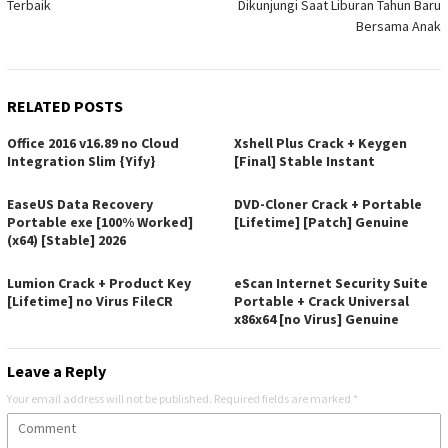
Terbaik
Dikunjungi Saat Liburan Tahun Baru
Bersama Anak
RELATED POSTS
Office 2016 v16.89 no Cloud
Xshell Plus Crack + Keygen
Integration Slim {Yify}
[Final] Stable Instant
EaseUS Data Recovery
DVD-Cloner Crack + Portable
Portable exe [100% Worked]
[Lifetime] [Patch] Genuine
(x64) [Stable] 2026
Lumion Crack + Product Key
eScan Internet Security Suite
[Lifetime] no Virus FileCR
Portable + Crack Universal
x86x64 [no Virus] Genuine
Leave a Reply
Your email address will not be published.
Required fields are marked
*