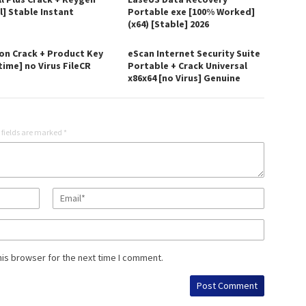
l] Stable Instant
Portable exe [100% Worked]
(x64) [Stable] 2026
on Crack + Product Key
eScan Internet Security Suite
time] no Virus FileCR
Portable + Crack Universal
x86x64 [no Virus] Genuine
 fields are marked
*
his browser for the next time I comment.