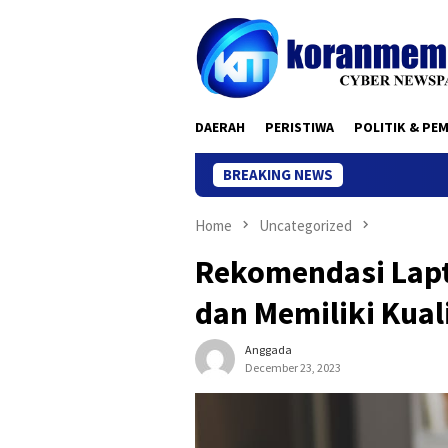
Skip
to
content
DAERAH
PERISTIWA
POLITIK & PE
BREAKING NEWS
Home
Uncategorized
Rekomendasi Lapt
dan Memiliki Kual
Anggada
December 23, 2023