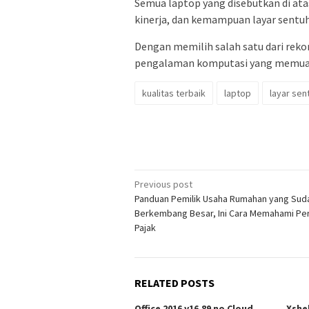
Semua laptop yang disebutkan di at
kinerja, dan kemampuan layar sentuh
Dengan memilih salah satu dari rek
pengalaman komputasi yang memuas
kualitas terbaik
laptop
layar sen
Post
Previous post
Panduan Pemilik Usaha Rumahan yang Sud
navigation
Berkembang Besar, Ini Cara Memahami Pe
Pajak
RELATED POSTS
Office 2016 v16.89 no Cloud
Xshe