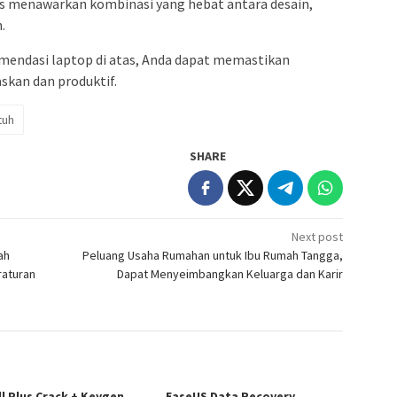
as menawarkan kombinasi yang hebat antara desain,
.
omendasi laptop di atas, Anda dapat memastikan
kan dan produktif.
tuh
SHARE
Next post
ah
Peluang Usaha Rumahan untuk Ibu Rumah Tangga,
raturan
Dapat Menyeimbangkan Keluarga dan Karir
ll Plus Crack + Keygen
EaseUS Data Recovery