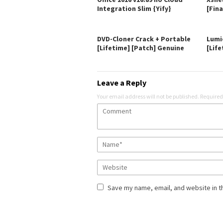
Integration Slim {Yify}
[Fina
DVD-Cloner Crack + Portable
Lumi
[Lifetime] [Patch] Genuine
[Life
Leave a Reply
Your email address will not be published.
Required
Save my name, email, and website in t