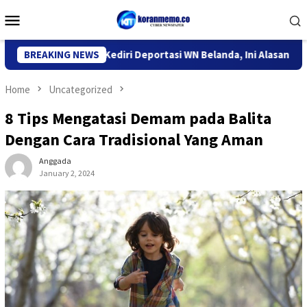
Skip
Mobile
to
Menu
content
ntor Imigrasi Kediri Deportasi WN Belanda, Ini Alasannya
BREAKING NEWS
Home
Uncategorized
8 Tips Mengatasi Demam pada Balita
Dengan Cara Tradisional Yang Aman
Anggada
January 2, 2024