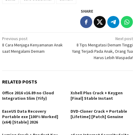
SHARE
Post
Previous post
Next post
8 Cara Menjaga Kenyamanan Anak
8 Tips Mengatasi Demam Tinggi
navigation
saat Mengalami Demam
Yang Terjadi Pada Anak, Orang Tua
Harus Lebih Waspada!
RELATED POSTS
Office 2016 v16.89 no Cloud
Xshell Plus Crack + Keygen
Integration Slim {Yify}
[Final] Stable Instant
EaseUS Data Recovery
DVD-Cloner Crack + Portable
Portable exe [100% Worked]
[Lifetime] [Patch] Genuine
(x64) [Stable] 2026
Lumion Crack + Product Key
eScan Internet Security Suite