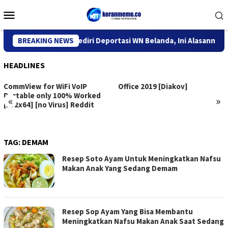
Skip
Mobile
to
Menu
content
antor Imigrasi Kediri Deportasi WN Belanda, Ini Alasannya
BREAKING NEWS
HEADLINES
CommView for WiFi VoIP
Office 2019 [Diakov]
Portable only 100% Worked
«
»
[x32x64] [no Virus] Reddit
TAG:
DEMAM
Resep Soto Ayam Untuk Meningkatkan Nafsu
Makan Anak Yang Sedang Demam
Resep Sop Ayam Yang Bisa Membantu
Meningkatkan Nafsu Makan Anak Saat Sedang