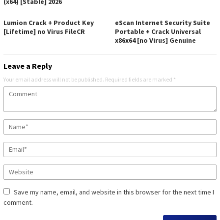
(x64) [Stable] 2026
Lumion Crack + Product Key
eScan Internet Security Suite
[Lifetime] no Virus FileCR
Portable + Crack Universal
x86x64 [no Virus] Genuine
Leave a Reply
Your email address will not be published.
Required fields are marked
*
Save my name, email, and website in this browser for the next time I
comment.