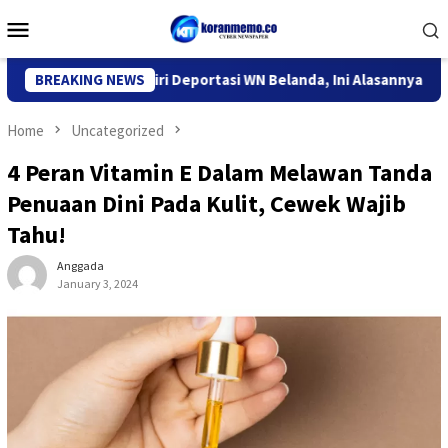
Skip
Mobile
to
Menu
content
 Imigrasi Kediri Deportasi WN Belanda, Ini Alasannya
BREAKING NEWS
9 D
Home
Uncategorized
4 Peran Vitamin E Dalam Melawan Tanda
Penuaan Dini Pada Kulit, Cewek Wajib
Tahu!
Anggada
January 3, 2024