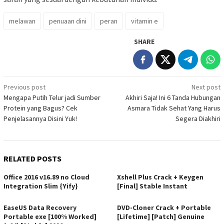
melawan
penuaan dini
peran
vitamin e
SHARE
Post
Previous post
Next post
Mengapa Putih Telur jadi Sumber
Akhiri Saja! Ini 6 Tanda Hubungan
navigation
Protein yang Bagus? Cek
Asmara Tidak Sehat Yang Harus
Penjelasannya Disini Yuk!
Segera Diakhiri
RELATED POSTS
Office 2016 v16.89 no Cloud
Xshell Plus Crack + Keygen
Integration Slim {Yify}
[Final] Stable Instant
EaseUS Data Recovery
DVD-Cloner Crack + Portable
Portable exe [100% Worked]
[Lifetime] [Patch] Genuine