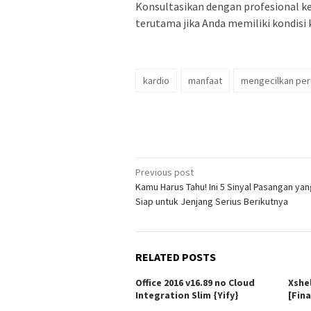
Konsultasikan dengan profesional k
terutama jika Anda memiliki kondisi
kardio
manfaat
mengecilkan per
Post
Previous post
Kamu Harus Tahu! Ini 5 Sinyal Pasangan yan
navigation
Siap untuk Jenjang Serius Berikutnya
RELATED POSTS
Office 2016 v16.89 no Cloud
Xshe
Integration Slim {Yify}
[Fina