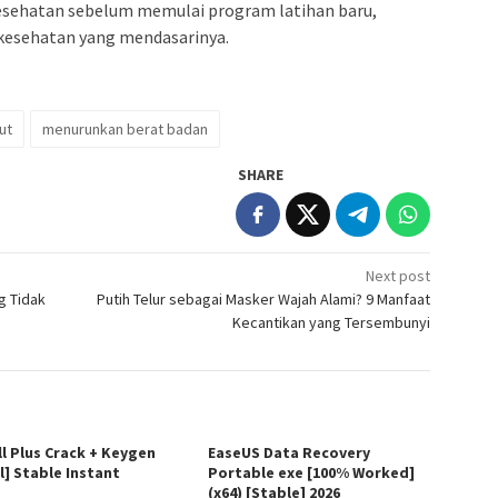
esehatan sebelum memulai program latihan baru,
 kesehatan yang mendasarinya.
ut
menurunkan berat badan
SHARE
Next post
g Tidak
Putih Telur sebagai Masker Wajah Alami? 9 Manfaat
Kecantikan yang Tersembunyi
ll Plus Crack + Keygen
EaseUS Data Recovery
l] Stable Instant
Portable exe [100% Worked]
(x64) [Stable] 2026