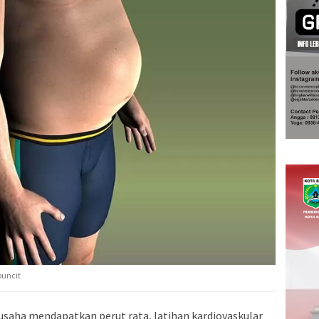
buncit
saha mendapatkan perut rata, latihan kardiovaskular