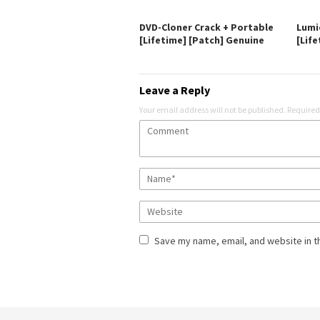
DVD-Cloner Crack + Portable
Lumi
[Lifetime] [Patch] Genuine
[Life
Leave a Reply
Your email address will not be published.
Required
Save my name, email, and website in t