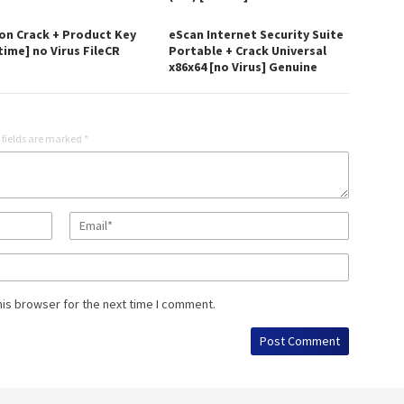
on Crack + Product Key
eScan Internet Security Suite
time] no Virus FileCR
Portable + Crack Universal
x86x64 [no Virus] Genuine
 fields are marked
*
his browser for the next time I comment.