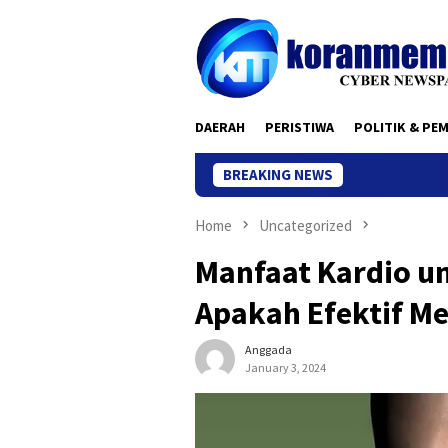
Skip
to
content
DAERAH
PERISTIWA
POLITIK & PE
BREAKING NEWS
Home
Uncategorized
Manfaat Kardio u
Apakah Efektif M
Anggada
January 3, 2024