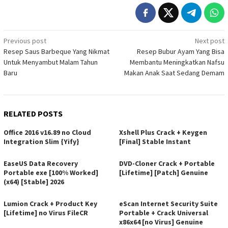
Post
Previous post
Next post
Resep Saus Barbeque Yang Nikmat
Resep Bubur Ayam Yang Bisa
navigation
Untuk Menyambut Malam Tahun
Membantu Meningkatkan Nafsu
Baru
Makan Anak Saat Sedang Demam
RELATED POSTS
Office 2016 v16.89 no Cloud
Xshell Plus Crack + Keygen
Integration Slim {Yify}
[Final] Stable Instant
EaseUS Data Recovery
DVD-Cloner Crack + Portable
Portable exe [100% Worked]
[Lifetime] [Patch] Genuine
(x64) [Stable] 2026
Lumion Crack + Product Key
eScan Internet Security Suite
[Lifetime] no Virus FileCR
Portable + Crack Universal
x86x64 [no Virus] Genuine