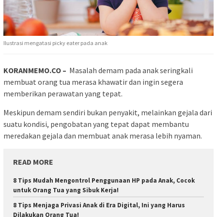
Ilustrasi mengatasi picky eater pada anak
KORANMEMO.CO –
Masalah demam pada anak seringkali
membuat orang tua merasa khawatir dan ingin segera
memberikan perawatan yang tepat.
Meskipun demam sendiri bukan penyakit, melainkan gejala dari
suatu kondisi, pengobatan yang tepat dapat membantu
meredakan gejala dan membuat anak merasa lebih nyaman.
READ MORE
8 Tips Mudah Mengontrol Penggunaan HP pada Anak, Cocok
untuk Orang Tua yang Sibuk Kerja!
8 Tips Menjaga Privasi Anak di Era Digital, Ini yang Harus
Dilakukan Orang Tua!