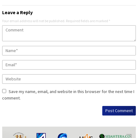
Leave a Reply
Your email address will not be published.
Required fields are marked
*
Save my name, email, and website in this browser for the next time I
comment.