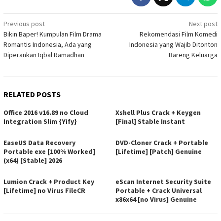
Post
Previous post
Next post
Bikin Baper! Kumpulan Film Drama
Rekomendasi Film Komedi
navigation
Romantis Indonesia, Ada yang
Indonesia yang Wajib Ditonton
Diperankan Iqbal Ramadhan
Bareng Keluarga
RELATED POSTS
Office 2016 v16.89 no Cloud
Xshell Plus Crack + Keygen
Integration Slim {Yify}
[Final] Stable Instant
EaseUS Data Recovery
DVD-Cloner Crack + Portable
Portable exe [100% Worked]
[Lifetime] [Patch] Genuine
(x64) [Stable] 2026
Lumion Crack + Product Key
eScan Internet Security Suite
[Lifetime] no Virus FileCR
Portable + Crack Universal
x86x64 [no Virus] Genuine