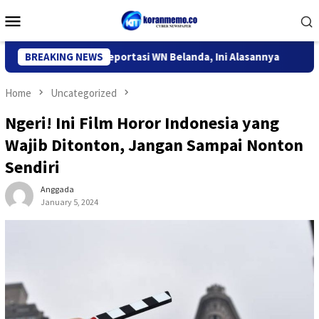
Skip
Mobile
to
Menu
content
migrasi Kediri Deportasi WN Belanda, Ini Alasannya
BREAKING NEWS
9 Desa
Home
Uncategorized
Ngeri! Ini Film Horor Indonesia yang
Wajib Ditonton, Jangan Sampai Nonton
Sendiri
Anggada
January 5, 2024