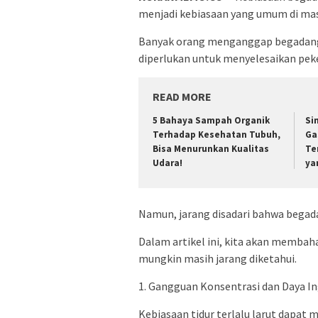
menjadi kebiasaan yang umum di mas
Banyak orang menganggap begadang 
diperlukan untuk menyelesaikan pek
READ MORE
5 Bahaya Sampah Organik
Si
Terhadap Kesehatan Tubuh,
Ga
Bisa Menurunkan Kualitas
Te
Udara!
ya
Namun, jarang disadari bahwa begada
Dalam artikel ini, kita akan memba
mungkin masih jarang diketahui.
1. Gangguan Konsentrasi dan Daya I
Kebiasaan tidur terlalu larut dapat