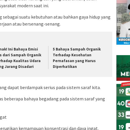
yarakat modern saat ini.
sebagai suatu kebutuhan atau bahkan gaya hidup yang
erjaan atau bersenang-senang.
mak! Ini Bahaya Emisi
5 Bahaya Sampah Organik
s dari Sampah Organik
Terhadap Kesehatan
rhadap Kualitas Udara
Pernafasan yang Harus
ng Jarang Disadari
Diperhatikan
ng dapat berdampak serius pada sistem saraf kita.
has beberapa bahaya begadang pada sistem saraf yang
ngat
 merugikan kemampuan konsentrasi dan daya ingat.