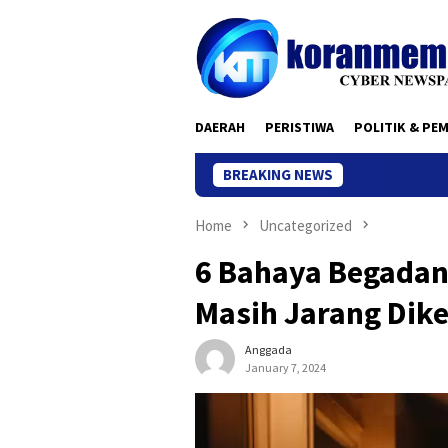
Skip
to
content
DAERAH
PERISTIWA
POLITIK & PE
BREAKING NEWS
Home
Uncategorized
6 Bahaya Begadan
Masih Jarang Dik
Anggada
January 7, 2024