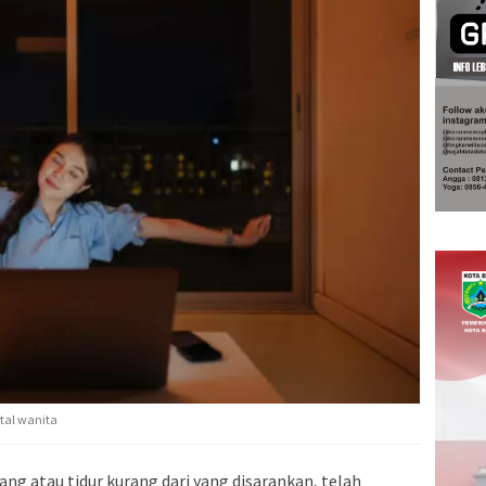
tal wanita
ng atau tidur kurang dari yang disarankan, telah