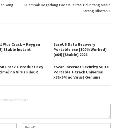
aan Yang
6 Dampak Begadang Pada Kualitas Tidur Yang Masih
Jarang Diketahui
ll Plus Crack + Keygen
EaseUS Data Recovery
l] Stable Instant
Portable exe [100% Worked]
(x64) [Stable] 2026
on Crack + Product Key
eScan Internet Security Suite
time] no Virus FileCR
Portable + Crack Universal
x86x64 [no Virus] Genuine
 fields are marked
*