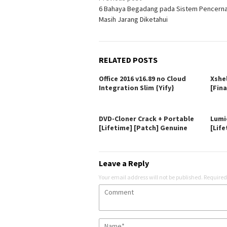
6 Bahaya Begadang pada Sistem Pencern
navigation
Masih Jarang Diketahui
RELATED POSTS
Office 2016 v16.89 no Cloud
Xshe
Integration Slim {Yify}
[Fina
DVD-Cloner Crack + Portable
Lumi
[Lifetime] [Patch] Genuine
[Life
Leave a Reply
Your email address will not be published.
Required