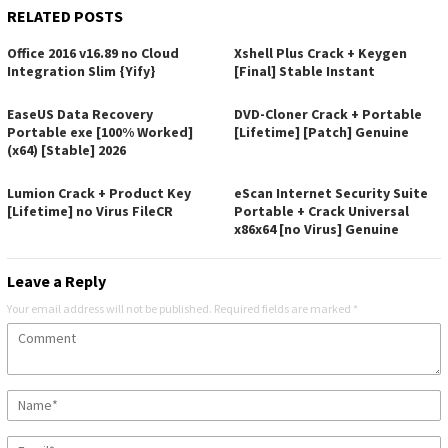
RELATED POSTS
Office 2016 v16.89 no Cloud
Xshell Plus Crack + Keygen
Integration Slim {Yify}
[Final] Stable Instant
EaseUS Data Recovery
DVD-Cloner Crack + Portable
Portable exe [100% Worked]
[Lifetime] [Patch] Genuine
(x64) [Stable] 2026
Lumion Crack + Product Key
eScan Internet Security Suite
[Lifetime] no Virus FileCR
Portable + Crack Universal
x86x64 [no Virus] Genuine
Leave a Reply
Your email address will not be published.
Required fields are marked
*