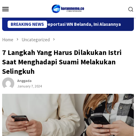
Skip
Mobile
to
Menu
content
igrasi Kediri Deportasi WN Belanda, Ini Alasannya
BREAKING NEWS
9 Desa 
Home
Uncategorized
7 Langkah Yang Harus Dilakukan Istri
Saat Menghadapi Suami Melakukan
Selingkuh
Anggada
January 7, 2024