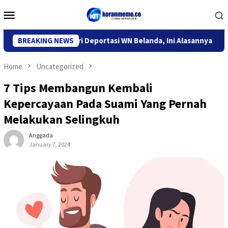
Skip
Mobile
to
Menu
content
Imigrasi Kediri Deportasi WN Belanda, Ini Alasannya
BREAKING NEWS
9 De
Home
Uncategorized
7 Tips Membangun Kembali
Kepercayaan Pada Suami Yang Pernah
Melakukan Selingkuh
Anggada
January 7, 2024