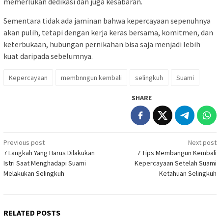
memerlukan dedikasi dan juga kesabaran.
Sementara tidak ada jaminan bahwa kepercayaan sepenuhnya
akan pulih, tetapi dengan kerja keras bersama, komitmen, dan
keterbukaan, hubungan pernikahan bisa saja menjadi lebih
kuat daripada sebelumnya.
Kepercayaan
membnngun kembali
selingkuh
Suami
SHARE
Post
Previous post
Next post
7 Langkah Yang Harus Dilakukan
7 Tips Membangun Kembali
navigation
Istri Saat Menghadapi Suami
Kepercayaan Setelah Suami
Melakukan Selingkuh
Ketahuan Selingkuh
RELATED POSTS