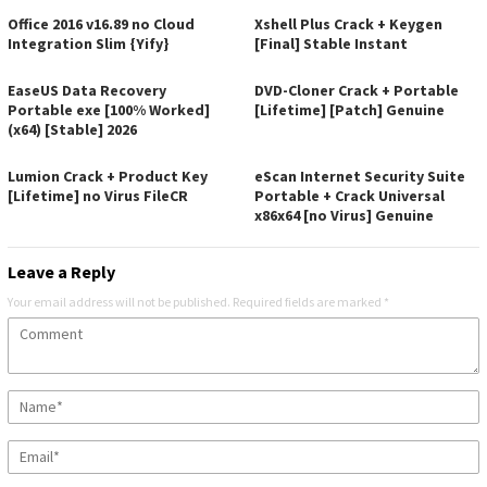
Office 2016 v16.89 no Cloud
Xshell Plus Crack + Keygen
Integration Slim {Yify}
[Final] Stable Instant
EaseUS Data Recovery
DVD-Cloner Crack + Portable
Portable exe [100% Worked]
[Lifetime] [Patch] Genuine
(x64) [Stable] 2026
Lumion Crack + Product Key
eScan Internet Security Suite
[Lifetime] no Virus FileCR
Portable + Crack Universal
x86x64 [no Virus] Genuine
Leave a Reply
Your email address will not be published.
Required fields are marked
*