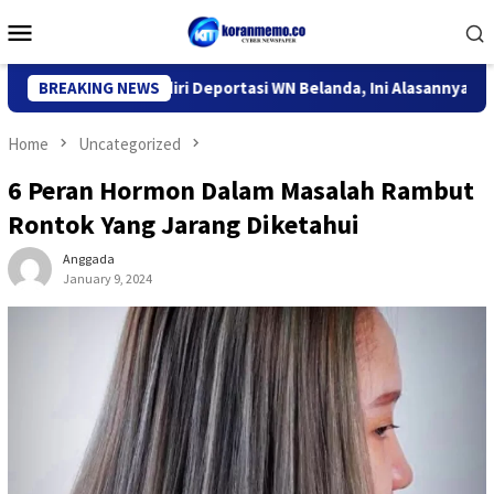
Skip
Mobile
to
Menu
content
r Imigrasi Kediri Deportasi WN Belanda, Ini Alasannya
BREAKING NEWS
9 D
Home
Uncategorized
6 Peran Hormon Dalam Masalah Rambut
Rontok Yang Jarang Diketahui
Anggada
January 9, 2024