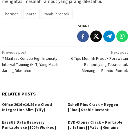
mengatasi masalah rambut yang jarang diketahui.
hormon
peran
rambut rontok
SHARE
Post
Previous post
Next post
7 Manfaat Konsep High Intensity
6 Tips Memilih Produk Perawatan
navigation
Interval Training (HIIT) Yang Masih
Rambut yang Tepat untuk
Jarang Diketahui
Menangani Rambut Rontok
RELATED POSTS
Office 2016 v16.89 no Cloud
Xshell Plus Crack + Keygen
Integration Slim {Yify}
[Final] Stable Instant
EaseUS Data Recovery
DVD-Cloner Crack + Portable
Portable exe [100% Worked]
[Lifetime] [Patch] Genuine