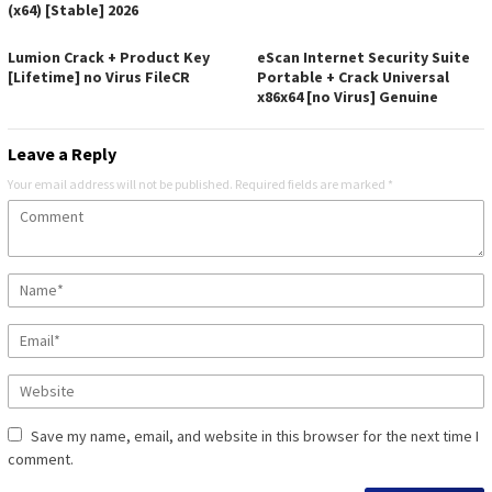
(x64) [Stable] 2026
Lumion Crack + Product Key
eScan Internet Security Suite
[Lifetime] no Virus FileCR
Portable + Crack Universal
x86x64 [no Virus] Genuine
Leave a Reply
Your email address will not be published.
Required fields are marked
*
Save my name, email, and website in this browser for the next time I
comment.