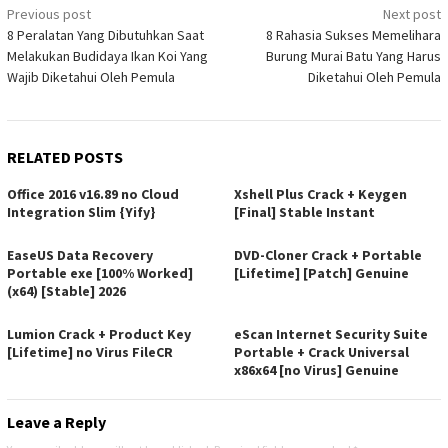
Post
Previous post
Next post
8 Peralatan Yang Dibutuhkan Saat
8 Rahasia Sukses Memelihara
navigation
Melakukan Budidaya Ikan Koi Yang
Burung Murai Batu Yang Harus
Wajib Diketahui Oleh Pemula
Diketahui Oleh Pemula
RELATED POSTS
Office 2016 v16.89 no Cloud
Xshell Plus Crack + Keygen
Integration Slim {Yify}
[Final] Stable Instant
EaseUS Data Recovery
DVD-Cloner Crack + Portable
Portable exe [100% Worked]
[Lifetime] [Patch] Genuine
(x64) [Stable] 2026
Lumion Crack + Product Key
eScan Internet Security Suite
[Lifetime] no Virus FileCR
Portable + Crack Universal
x86x64 [no Virus] Genuine
Leave a Reply