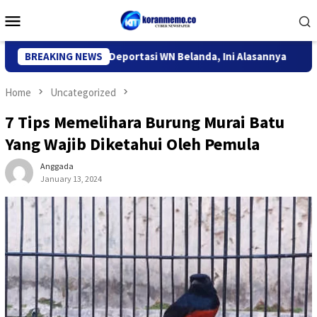
Skip
Mobile
to
Menu
content
igrasi Kediri Deportasi WN Belanda, Ini Alasannya
BREAKING NEWS
9 Desa
Home
Uncategorized
7 Tips Memelihara Burung Murai Batu
Yang Wajib Diketahui Oleh Pemula
Anggada
January 13, 2024