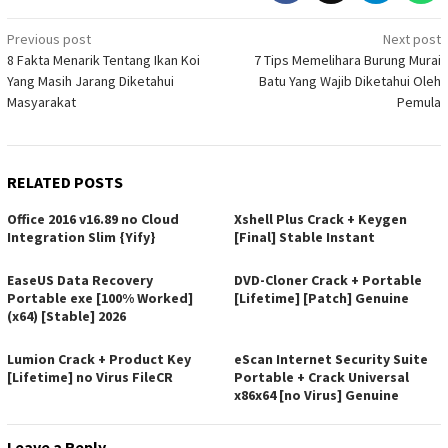
Post
Previous post
Next post
8 Fakta Menarik Tentang Ikan Koi
7 Tips Memelihara Burung Murai
navigation
Yang Masih Jarang Diketahui
Batu Yang Wajib Diketahui Oleh
Masyarakat
Pemula
RELATED POSTS
Office 2016 v16.89 no Cloud
Xshell Plus Crack + Keygen
Integration Slim {Yify}
[Final] Stable Instant
EaseUS Data Recovery
DVD-Cloner Crack + Portable
Portable exe [100% Worked]
[Lifetime] [Patch] Genuine
(x64) [Stable] 2026
Lumion Crack + Product Key
eScan Internet Security Suite
[Lifetime] no Virus FileCR
Portable + Crack Universal
x86x64 [no Virus] Genuine
Leave a Reply