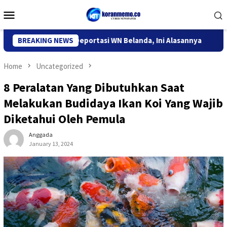
Skip
Mobile
to
Menu
content
igrasi Kediri Deportasi WN Belanda, Ini Alasannya
BREAKING NEWS
9 Desa 
Home
Uncategorized
8 Peralatan Yang Dibutuhkan Saat
Melakukan Budidaya Ikan Koi Yang Wajib
Diketahui Oleh Pemula
Anggada
January 13, 2024