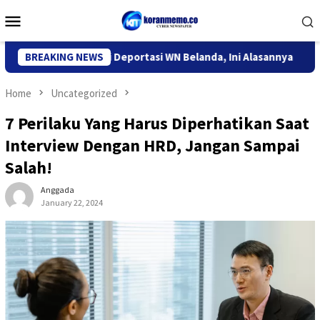
Skip
Mobile
to
Menu
content
migrasi Kediri Deportasi WN Belanda, Ini Alasannya
BREAKING NEWS
9 Des
Home
Uncategorized
7 Perilaku Yang Harus Diperhatikan Saat
Interview Dengan HRD, Jangan Sampai
Salah!
Anggada
January 22, 2024