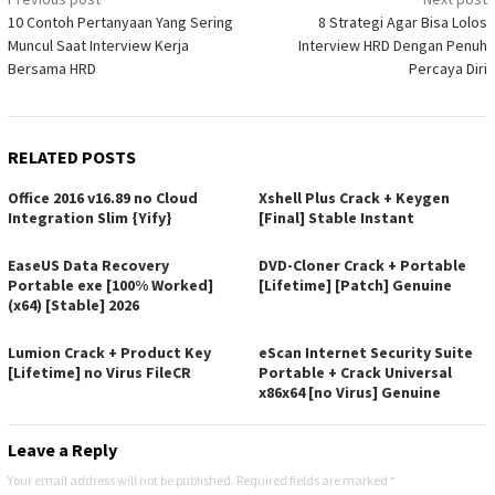
Post
10 Contoh Pertanyaan Yang Sering
8 Strategi Agar Bisa Lolos
navigation
Muncul Saat Interview Kerja
Interview HRD Dengan Penuh
Bersama HRD
Percaya Diri
RELATED POSTS
Office 2016 v16.89 no Cloud
Xshell Plus Crack + Keygen
Integration Slim {Yify}
[Final] Stable Instant
EaseUS Data Recovery
DVD-Cloner Crack + Portable
Portable exe [100% Worked]
[Lifetime] [Patch] Genuine
(x64) [Stable] 2026
Lumion Crack + Product Key
eScan Internet Security Suite
[Lifetime] no Virus FileCR
Portable + Crack Universal
x86x64 [no Virus] Genuine
Leave a Reply
Your email address will not be published.
Required fields are marked
*