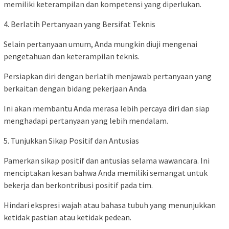
memiliki keterampilan dan kompetensi yang diperlukan.
4. Berlatih Pertanyaan yang Bersifat Teknis
Selain pertanyaan umum, Anda mungkin diuji mengenai
pengetahuan dan keterampilan teknis.
Persiapkan diri dengan berlatih menjawab pertanyaan yang
berkaitan dengan bidang pekerjaan Anda.
Ini akan membantu Anda merasa lebih percaya diri dan siap
menghadapi pertanyaan yang lebih mendalam.
5. Tunjukkan Sikap Positif dan Antusias
Pamerkan sikap positif dan antusias selama wawancara. Ini
menciptakan kesan bahwa Anda memiliki semangat untuk
bekerja dan berkontribusi positif pada tim.
Hindari ekspresi wajah atau bahasa tubuh yang menunjukkan
ketidak pastian atau ketidak pedean.