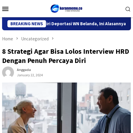
Skip
Mobile
to
Menu
content
 Imigrasi Kediri Deportasi WN Belanda, Ini Alasannya
BREAKING NEWS
9 De
Home
Uncategorized
8 Strategi Agar Bisa Lolos Interview HRD
Dengan Penuh Percaya Diri
Anggada
January 22, 2024