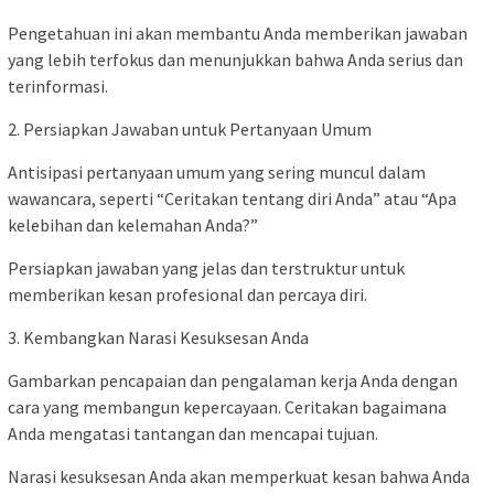
Pengetahuan ini akan membantu Anda memberikan jawaban
yang lebih terfokus dan menunjukkan bahwa Anda serius dan
terinformasi.
2. Persiapkan Jawaban untuk Pertanyaan Umum
Antisipasi pertanyaan umum yang sering muncul dalam
wawancara, seperti “Ceritakan tentang diri Anda” atau “Apa
kelebihan dan kelemahan Anda?”
Persiapkan jawaban yang jelas dan terstruktur untuk
memberikan kesan profesional dan percaya diri.
3. Kembangkan Narasi Kesuksesan Anda
Gambarkan pencapaian dan pengalaman kerja Anda dengan
cara yang membangun kepercayaan. Ceritakan bagaimana
Anda mengatasi tantangan dan mencapai tujuan.
Narasi kesuksesan Anda akan memperkuat kesan bahwa Anda