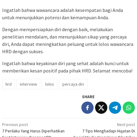
Ingatlah bahwa wawancara adalah kesempatan bagi Anda
untuk menunjukkan potensi dan kemampuan Anda.
Dengan mempersiapkan diri dengan baik, melakukan
penelitian mendalam, dan menunjukkan sikap yang percaya
diri, Anda dapat meningkatkan peluang untuk lolos wawancara
HRD dengan sukses.
Ingatlah bahwa keyakinan diri yang sehat adalah kunci untuk
memberikan kesan positif pada pihak HRD. Selamat mencoba!
hrd
interview
lolos
percaya diri
SHARE
Post
Previous post
Next post
7 Perilaku Yang Harus Diperhatikan
7 Tips Menghadapi Hujatan Di
navigation