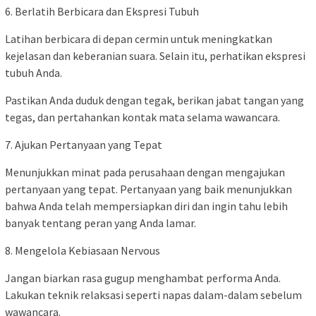
6. Berlatih Berbicara dan Ekspresi Tubuh
Latihan berbicara di depan cermin untuk meningkatkan
kejelasan dan keberanian suara. Selain itu, perhatikan ekspresi
tubuh Anda.
Pastikan Anda duduk dengan tegak, berikan jabat tangan yang
tegas, dan pertahankan kontak mata selama wawancara.
7. Ajukan Pertanyaan yang Tepat
Menunjukkan minat pada perusahaan dengan mengajukan
pertanyaan yang tepat. Pertanyaan yang baik menunjukkan
bahwa Anda telah mempersiapkan diri dan ingin tahu lebih
banyak tentang peran yang Anda lamar.
8. Mengelola Kebiasaan Nervous
Jangan biarkan rasa gugup menghambat performa Anda.
Lakukan teknik relaksasi seperti napas dalam-dalam sebelum
wawancara.