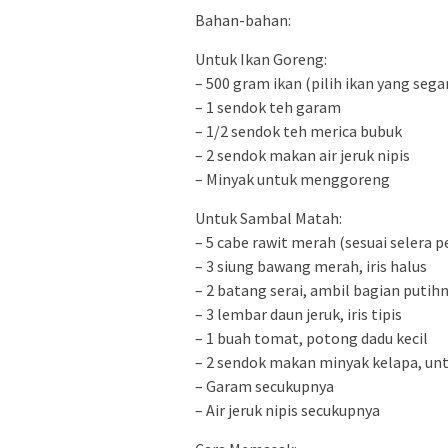
Bahan-bahan:
Untuk Ikan Goreng:
– 500 gram ikan (pilih ikan yang segar
– 1 sendok teh garam
– 1/2 sendok teh merica bubuk
– 2 sendok makan air jeruk nipis
– Minyak untuk menggoreng
Untuk Sambal Matah:
– 5 cabe rawit merah (sesuai selera p
– 3 siung bawang merah, iris halus
– 2 batang serai, ambil bagian putihny
– 3 lembar daun jeruk, iris tipis
– 1 buah tomat, potong dadu kecil
– 2 sendok makan minyak kelapa, u
– Garam secukupnya
– Air jeruk nipis secukupnya