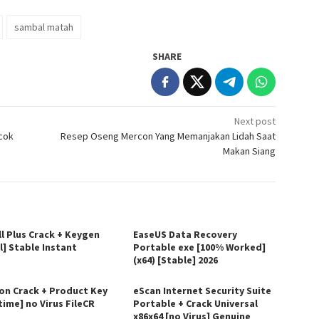
sambal matah
SHARE
Next post
cok
Resep Oseng Mercon Yang Memanjakan Lidah Saat
Makan Siang
ll Plus Crack + Keygen
EaseUS Data Recovery
l] Stable Instant
Portable exe [100% Worked]
(x64) [Stable] 2026
on Crack + Product Key
eScan Internet Security Suite
time] no Virus FileCR
Portable + Crack Universal
x86x64 [no Virus] Genuine