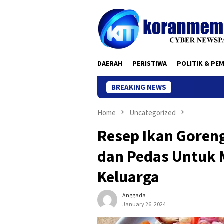
Skip
to
content
DAERAH
PERISTIWA
POLITIK & PE
BREAKING NEWS
Home
Uncategorized
Resep Ikan Goren
dan Pedas Untuk
Keluarga
Anggada
January 26, 2024