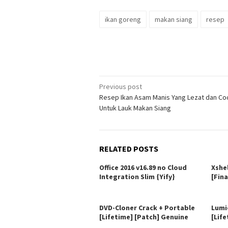
ikan goreng
makan siang
resep
Post
Previous post
Resep Ikan Asam Manis Yang Lezat dan Co
navigation
Untuk Lauk Makan Siang
RELATED POSTS
Office 2016 v16.89 no Cloud
Xshe
Integration Slim {Yify}
[Fina
DVD-Cloner Crack + Portable
Lumi
[Lifetime] [Patch] Genuine
[Life