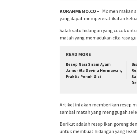
KORANMEMO.CO –
Momen makan si
yang dapat mempererat ikatan kelua
Salah satu hidangan yang cocok unt
matah yang memadukan cita rasa gur
READ MORE
Resep Nasi Siram Ayam
Bi
Jamur Ala Devina Hermawan,
Re
Praktis Penuh Gizi
Sa
De
Artikel ini akan memberikan resep
sambal matah yang menggugah sele
Berikut adalah resep ikan goreng d
untuk membuat hidangan yang lezat