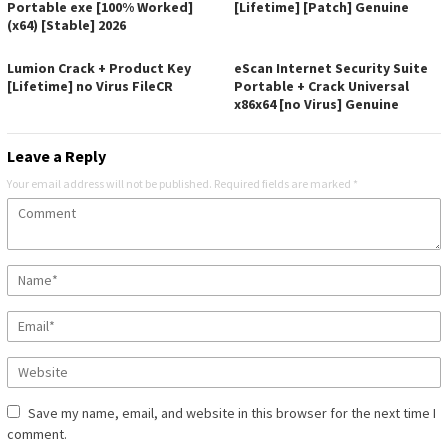
Portable exe [100% Worked]
[Lifetime] [Patch] Genuine
(x64) [Stable] 2026
Lumion Crack + Product Key
eScan Internet Security Suite
[Lifetime] no Virus FileCR
Portable + Crack Universal
x86x64 [no Virus] Genuine
Leave a Reply
Your email address will not be published.
Required fields are marked
*
Save my name, email, and website in this browser for the next time I
comment.