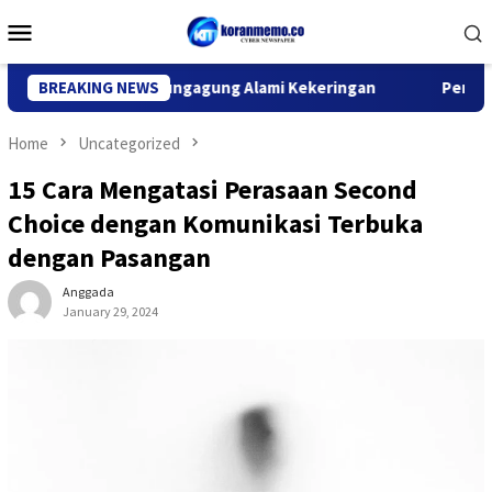
Skip
Mobile
to
Menu
content
Kecamatan Tulungagung Alami Kekeringan
BREAKING NEWS
Penertiban PKL,
Home
Uncategorized
15 Cara Mengatasi Perasaan Second
Choice dengan Komunikasi Terbuka
dengan Pasangan
Anggada
January 29, 2024