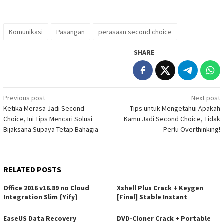
Komunikasi
Pasangan
perasaan second choice
SHARE
Post
Previous post
Next post
Ketika Merasa Jadi Second
Tips untuk Mengetahui Apakah
navigation
Choice, Ini Tips Mencari Solusi
Kamu Jadi Second Choice, Tidak
Bijaksana Supaya Tetap Bahagia
Perlu Overthinking!
RELATED POSTS
Office 2016 v16.89 no Cloud
Xshell Plus Crack + Keygen
Integration Slim {Yify}
[Final] Stable Instant
EaseUS Data Recovery
DVD-Cloner Crack + Portable