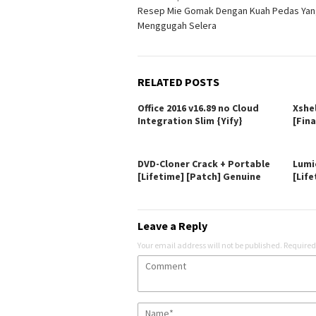
Resep Mie Gomak Dengan Kuah Pedas Ya
navigation
Menggugah Selera
RELATED POSTS
Office 2016 v16.89 no Cloud
Xshe
Integration Slim {Yify}
[Fina
DVD-Cloner Crack + Portable
Lumi
[Lifetime] [Patch] Genuine
[Life
Leave a Reply
Your email address will not be published.
Required