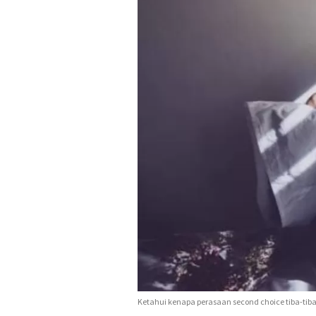
Ketahui kenapa perasaan second choice tiba-tib