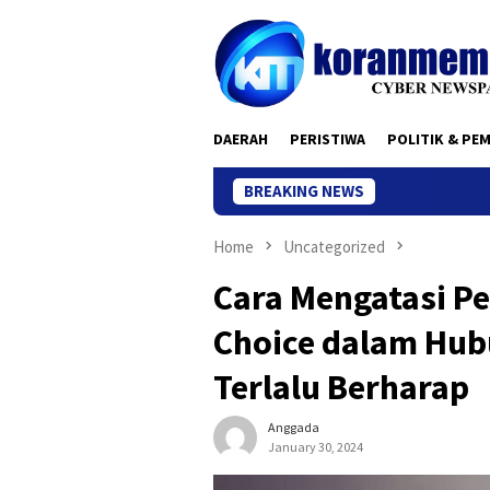
Skip
to
content
DAERAH
PERISTIWA
POLITIK & PE
BREAKING NEWS
Home
Uncategorized
Cara Mengatasi P
Choice dalam Hub
Terlalu Berharap
Anggada
January 30, 2024