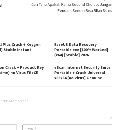
ng
Cari Tahu Apakah Kamu Second Choice, Jangan
Pendam Sendiri Bisa BIkin Stres
ll Plus Crack + Keygen
EaseUS Data Recovery
l] Stable Instant
Portable exe [100% Worked]
(x64) [Stable] 2026
on Crack + Product Key
eScan Internet Security Suite
time] no Virus FileCR
Portable + Crack Universal
x86x64 [no Virus] Genuine
 fields are marked
*