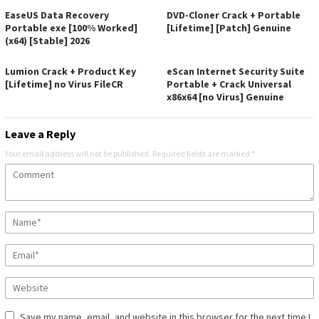
EaseUS Data Recovery
DVD-Cloner Crack + Portable
Portable exe [100% Worked]
[Lifetime] [Patch] Genuine
(x64) [Stable] 2026
Lumion Crack + Product Key
eScan Internet Security Suite
[Lifetime] no Virus FileCR
Portable + Crack Universal
x86x64 [no Virus] Genuine
Leave a Reply
Your email address will not be published.
Required fields are marked
*
Save my name, email, and website in this browser for the next time I