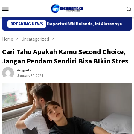
Skip
Mobile
to
Menu
content
igrasi Kediri Deportasi WN Belanda, Ini Alasannya
BREAKING NEWS
9 Desa
Home
Uncategorized
Cari Tahu Apakah Kamu Second Choice,
Jangan Pendam Sendiri Bisa BIkin Stres
Anggada
January 30, 2024