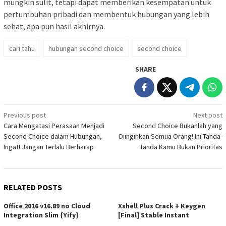
mungkin sulit, tetapi dapat memberikan kesempatan untuk
pertumbuhan pribadi dan membentuk hubungan yang lebih
sehat, apa pun hasil akhirnya.
cari tahu
hubungan second choice
second choice
SHARE
Post
Previous post
Next post
Cara Mengatasi Perasaan Menjadi
Second Choice Bukanlah yang
navigation
Second Choice dalam Hubungan,
Diinginkan Semua Orang! Ini Tanda-
Ingat! Jangan Terlalu Berharap
tanda Kamu Bukan Prioritas
RELATED POSTS
Office 2016 v16.89 no Cloud
Xshell Plus Crack + Keygen
Integration Slim {Yify}
[Final] Stable Instant