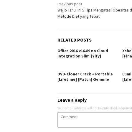
Post
Previous post
Wajib Tahu! Ini 5 Tips Mengatasi Obesitas
navigation
Metode Diet yang Tepat
RELATED POSTS
Office 2016 v16.89 no Cloud
Xshe
Integration Slim {Yify}
[Fina
DVD-Cloner Crack + Portable
Lumi
[Lifetime] [Patch] Genuine
[Life
Leave a Reply
Your email address will not be published.
Required