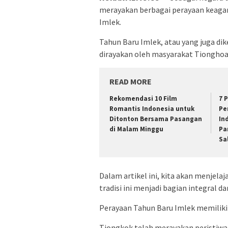
merayakan berbagai perayaan keagam
Imlek.
Tahun Baru Imlek, atau yang juga di
dirayakan oleh masyarakat Tionghoa d
READ MORE
Rekomendasi 10 Film
7 
Romantis Indonesia untuk
Pe
Ditonton Bersama Pasangan
In
di Malam Minggu
Pa
Sa
Dalam artikel ini, kita akan menjela
tradisi ini menjadi bagian integral d
Perayaan Tahun Baru Imlek memiliki
Tiongkok telah merayakan peristiwa 