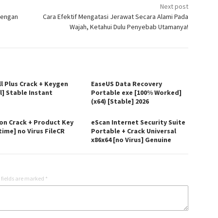
Next post
 dengan
Cara Efektif Mengatasi Jerawat Secara Alami Pada
Wajah, Ketahui Dulu Penyebab Utamanya!
ll Plus Crack + Keygen
EaseUS Data Recovery
l] Stable Instant
Portable exe [100% Worked]
(x64) [Stable] 2026
on Crack + Product Key
eScan Internet Security Suite
time] no Virus FileCR
Portable + Crack Universal
x86x64 [no Virus] Genuine
 fields are marked
*