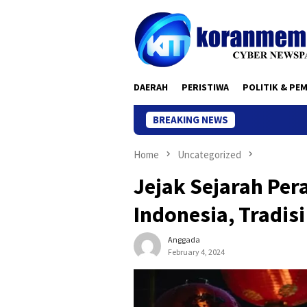
Skip
to
content
DAERAH
PERISTIWA
POLITIK & PE
BREAKING NEWS
Home
Uncategorized
Jejak Sejarah Per
Indonesia, Tradis
Anggada
February 4, 2024