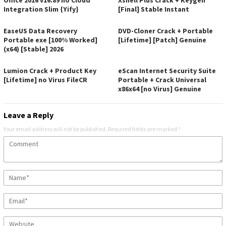
Office 2016 v16.89 no Cloud
Xshell Plus Crack + Keygen
Integration Slim {Yify}
[Final] Stable Instant
EaseUS Data Recovery
DVD-Cloner Crack + Portable
Portable exe [100% Worked]
[Lifetime] [Patch] Genuine
(x64) [Stable] 2026
Lumion Crack + Product Key
eScan Internet Security Suite
[Lifetime] no Virus FileCR
Portable + Crack Universal
x86x64 [no Virus] Genuine
Leave a Reply
Your email address will not be published.
Required fields are marked
*