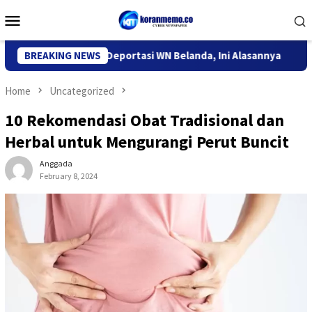
Skip
Mobile
to
Menu
content
igrasi Kediri Deportasi WN Belanda, Ini Alasannya
BREAKING NEWS
9 Desa
Home
Uncategorized
10 Rekomendasi Obat Tradisional dan
Herbal untuk Mengurangi Perut Buncit
Anggada
February 8, 2024