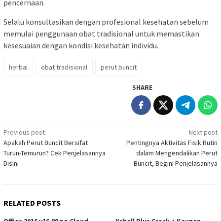
pencernaan.
Selalu konsultasikan dengan profesional kesehatan sebelum
memulai penggunaan obat tradisional untuk memastikan
kesesuaian dengan kondisi kesehatan individu.
herbal
obat tradisional
perut buncit
SHARE
Post
Previous post
Next post
Apakah Perut Buncit Bersifat
Pentingnya Aktivitas Fisik Rutin
navigation
Turun-Temurun? Cek Penjelasannya
dalam Mengendalikan Perut
Disini
Buncit, Begini Penjelasannya
RELATED POSTS