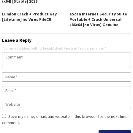
(x64) [Stable] 2026
Lumion Crack + Product Key
eScan Internet Security Suite
[Lifetime] no Virus FileCR
Portable + Crack Universal
x86x64 [no Virus] Genuine
Leave a Reply
Your email address will not be published.
Required fields are marked
*
Save my name, email, and website in this browser for the next time I
comment.