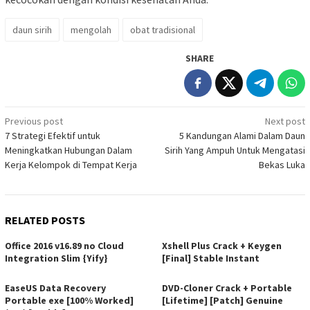
daun sirih
mengolah
obat tradisional
SHARE
Post
Previous post
Next post
7 Strategi Efektif untuk
5 Kandungan Alami Dalam Daun
navigation
Meningkatkan Hubungan Dalam
Sirih Yang Ampuh Untuk Mengatasi
Kerja Kelompok di Tempat Kerja
Bekas Luka
RELATED POSTS
Office 2016 v16.89 no Cloud
Xshell Plus Crack + Keygen
Integration Slim {Yify}
[Final] Stable Instant
EaseUS Data Recovery
DVD-Cloner Crack + Portable
Portable exe [100% Worked]
[Lifetime] [Patch] Genuine