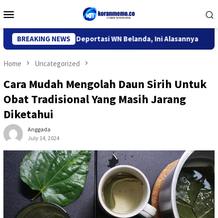
Skip
Mobile
to
Menu
content
igrasi Kediri Deportasi WN Belanda, Ini Alasannya
BREAKING NEWS
9 Desa
Home
Uncategorized
Cara Mudah Mengolah Daun Sirih Untuk
Obat Tradisional Yang Masih Jarang
Diketahui
Anggada
July 14, 2024