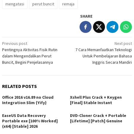
mengatasi
perut buncit
remaja
SHARE
Post
Previous post
Next post
Pentingnya Aktivitas Fisik Rutin
7 Cara Memanfaatkan Teknologi
navigation
dalam Mengendalikan Perut
Untuk Pembelajaran Bahasa
Buncit, Begini Penjelasannya
Inggris Secara Mandiri
RELATED POSTS
Office 2016 v16.89 no Cloud
Xshell Plus Crack + Keygen
Integration Slim {Yify}
[Final] Stable Instant
EaseUS Data Recovery
DVD-Cloner Crack + Portable
Portable exe [100% Worked]
[Lifetime] [Patch] Genuine
(x64) [Stable] 2026