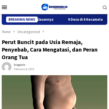
Skip
Mobile
to
Menu
content
 Belanda, Ini Alasannya
BREAKING NEWS
9 Desa di 6 Kecamatan Tulungagu
Home
Uncategorized
Perut Buncit pada Usia Remaja,
Penyebab, Cara Mengatasi, dan Peran
Orang Tua
Anggada
February 8, 2024