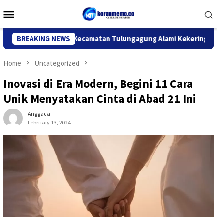
Skip
Mobile
to
Menu
content
9 Desa di 6 Kecamatan Tulungagung Alami Kekeringan
BREAKING NEWS
Home
Uncategorized
Inovasi di Era Modern, Begini 11 Cara
Unik Menyatakan Cinta di Abad 21 Ini
Anggada
February 13, 2024