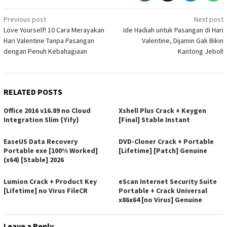
Post
Previous post
Next post
Love Yourself! 10 Cara Merayakan
Ide Hadiah untuk Pasangan di Hari
navigation
Hari Valentine Tanpa Pasangan
Valentine, Dijamin Gak Bikin
dengan Penuh Kebahagiaan
Kantong Jebol!
RELATED POSTS
Office 2016 v16.89 no Cloud
Xshell Plus Crack + Keygen
Integration Slim {Yify}
[Final] Stable Instant
EaseUS Data Recovery
DVD-Cloner Crack + Portable
Portable exe [100% Worked]
[Lifetime] [Patch] Genuine
(x64) [Stable] 2026
Lumion Crack + Product Key
eScan Internet Security Suite
[Lifetime] no Virus FileCR
Portable + Crack Universal
x86x64 [no Virus] Genuine
Leave a Reply