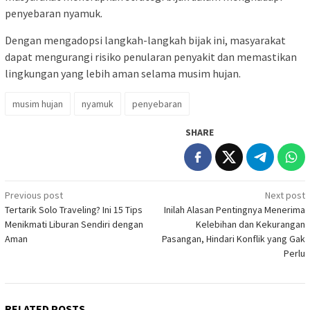
penyebaran nyamuk.
Dengan mengadopsi langkah-langkah bijak ini, masyarakat
dapat mengurangi risiko penularan penyakit dan memastikan
lingkungan yang lebih aman selama musim hujan.
musim hujan
nyamuk
penyebaran
SHARE
Post
Previous post
Next post
Tertarik Solo Traveling? Ini 15 Tips
Inilah Alasan Pentingnya Menerima
navigation
Menikmati Liburan Sendiri dengan
Kelebihan dan Kekurangan
Aman
Pasangan, Hindari Konflik yang Gak
Perlu
RELATED POSTS