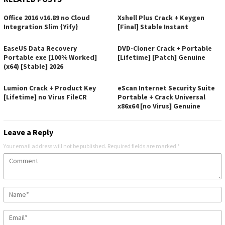
Office 2016 v16.89 no Cloud
Xshell Plus Crack + Keygen
Integration Slim {Yify}
[Final] Stable Instant
EaseUS Data Recovery
DVD-Cloner Crack + Portable
Portable exe [100% Worked]
[Lifetime] [Patch] Genuine
(x64) [Stable] 2026
Lumion Crack + Product Key
eScan Internet Security Suite
[Lifetime] no Virus FileCR
Portable + Crack Universal
x86x64 [no Virus] Genuine
Leave a Reply
Your email address will not be published.
Required fields are marked
*