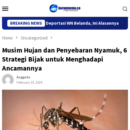
Skip
Mobile
to
Menu
content
migrasi Kediri Deportasi WN Belanda, Ini Alasannya
BREAKING NEWS
9 Des
Home
Uncategorized
Musim Hujan dan Penyebaran Nyamuk, 6
Strategi Bijak untuk Menghadapi
Ancamannya
Anggada
February 14, 2024