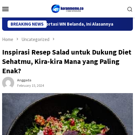
Skip
Mobile
to
Menu
content
 Kediri Deportasi WN Belanda, Ini Alasannya
BREAKING NEWS
9 Desa di 6 
Home
Uncategorized
Inspirasi Resep Salad untuk Dukung Diet
Sehatmu, Kira-kira Mana yang Paling
Enak?
Anggada
February 15, 2024