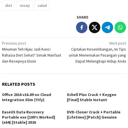
diet
resep
salad
SHARE
Post
Previous post
Next post
Minuman Teh Hijau Jadi Kunci
Ciptakan Keseimbangan, Ini Tips
navigation
Rahasia Diet Sehat? Simak Manfaat
untuk Menemukan Pasangan yang
dan Resepnya Disini
Dapat Melengkapi Hidup Anda
RELATED POSTS
Office 2016 v16.89 no Cloud
Xshell Plus Crack + Keygen
Integration Slim {Yify}
[Final] Stable Instant
EaseUS Data Recovery
DVD-Cloner Crack + Portable
Portable exe [100% Worked]
[Lifetime] [Patch] Genuine
(x64) [Stable] 2026