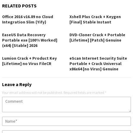
RELATED POSTS
Office 2016 v16.89 no Cloud
Xshell Plus Crack + Keygen
Integration Slim {Yify}
[Final] Stable Instant
EaseUS Data Recovery
DVD-Cloner Crack + Portable
Portable exe [100% Worked]
[Lifetime] [Patch] Genuine
(x64) [Stable] 2026
Lumion Crack + Product Key
eScan Internet Security Suite
[Lifetime] no Virus FileCR
Portable + Crack Universal
x86x64 [no Virus] Genuine
Leave a Reply
Your email address will not be published.
Required fields are marked
*