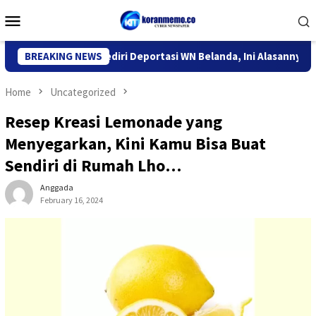
Skip
Mobile
to
Menu
content
or Imigrasi Kediri Deportasi WN Belanda, Ini Alasannya
BREAKING NEWS
9
Home
Uncategorized
Resep Kreasi Lemonade yang
Menyegarkan, Kini Kamu Bisa Buat
Sendiri di Rumah Lho…
Anggada
February 16, 2024