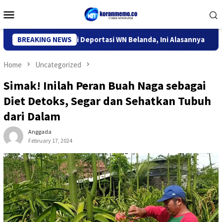
Skip
Mobile
to
Menu
content
Imigrasi Kediri Deportasi WN Belanda, Ini Alasannya
BREAKING NEWS
9 De
Home
Uncategorized
Simak! Inilah Peran Buah Naga sebagai
Diet Detoks, Segar dan Sehatkan Tubuh
dari Dalam
Anggada
February 17, 2024