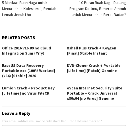
5 Manfaat Buah Naga untuk
10 Peran Buah Naga Dukung
navigation
Menurunkan Kolesterol, Rendah
Program Dietmu, Beneran Ampuh
Lemak Jenuh Lho
untuk Menurunkan Berat Badan?
RELATED POSTS
Office 2016 v16.89 no Cloud
Xshell Plus Crack + Keygen
Integration Slim {Yify}
[Final] Stable Instant
EaseUS Data Recovery
DVD-Cloner Crack + Portable
Portable exe [100% Worked]
[Lifetime] [Patch] Genuine
(x64) [Stable] 2026
Lumion Crack + Product Key
eScan Internet Security Suite
[Lifetime] no Virus FileCR
Portable + Crack Universal
x86x64 [no Virus] Genuine
Leave a Reply
Your email address will not be published.
Required fields are marked
*