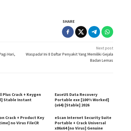
SHARE
Next post
agi Hari,
Waspada! Ini 8 Daftar Penyakit Yang Memiliki Gejala
Badan Lemas
ll Plus Crack + Keygen
EaseUS Data Recovery
l] Stable Instant
Portable exe [100% Worked]
(x64) [Stable] 2026
on Crack + Product Key
eScan Internet Security Suite
time] no Virus FileCR
Portable + Crack Universal
x86x64 [no Virus] Genuine