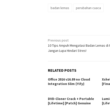
badan lemas
perubahan cuaca
Post
Previous post
10 Tips Ampuh Mengatasi Badan Lemas di P
navigation
Jangan Lupa Hindari Stres!
RELATED POSTS
Office 2016 v16.89 no Cloud
Xshe
Integration Slim {Yify}
[Fina
DVD-Cloner Crack + Portable
Lumi
[Lifetime] [Patch] Genuine
[Life