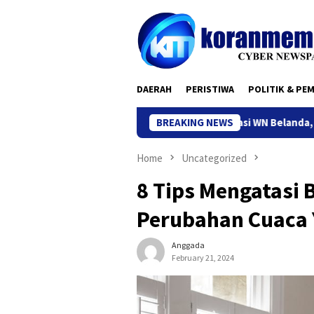
Skip
to
content
DAERAH
PERISTIWA
POLITIK & PE
Kantor Imigrasi Kediri Deportasi WN Belanda, Ini Alasan
BREAKING NEWS
Home
Uncategorized
8 Tips Mengatasi
Perubahan Cuaca 
Anggada
February 21, 2024