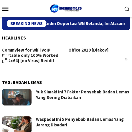
Skip
Mobile
to
Menu
content
Kantor Imigrasi Kediri Deportasi WN Belanda, Ini Alasannya
BREAKING NEWS
HEADLINES
CommView for WiFi VoIP
Office 2019 [Diakov]
Portable only 100% Worked
«
»
[x32x64] [no Virus] Reddit
TAG:
BADAN LEMAS
Yuk Simak! Ini 7 Faktor Penyebab Badan Lemas
Yang Sering Diabaikan
Waspada! Ini 5 Penyebab Badan Lemas Yang
Jarang Disadari