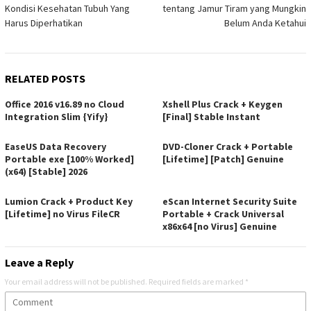
navigation
Kondisi Kesehatan Tubuh Yang
tentang Jamur Tiram yang Mungkin
Harus Diperhatikan
Belum Anda Ketahui
RELATED POSTS
Office 2016 v16.89 no Cloud
Xshell Plus Crack + Keygen
Integration Slim {Yify}
[Final] Stable Instant
EaseUS Data Recovery
DVD-Cloner Crack + Portable
Portable exe [100% Worked]
[Lifetime] [Patch] Genuine
(x64) [Stable] 2026
Lumion Crack + Product Key
eScan Internet Security Suite
[Lifetime] no Virus FileCR
Portable + Crack Universal
x86x64 [no Virus] Genuine
Leave a Reply
Your email address will not be published.
Required fields are marked
*