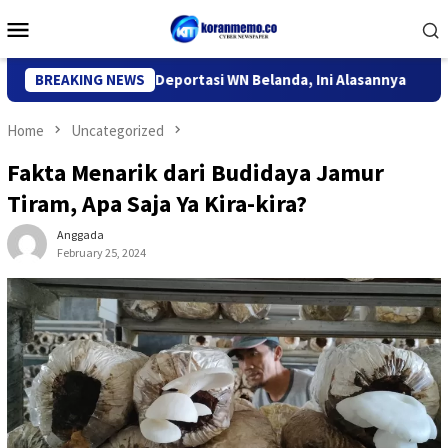
Skip
Mobile
to
Menu
content
migrasi Kediri Deportasi WN Belanda, Ini Alasannya
BREAKING NEWS
9 Desa
Home
Uncategorized
Fakta Menarik dari Budidaya Jamur
Tiram, Apa Saja Ya Kira-kira?
Anggada
February 25, 2024