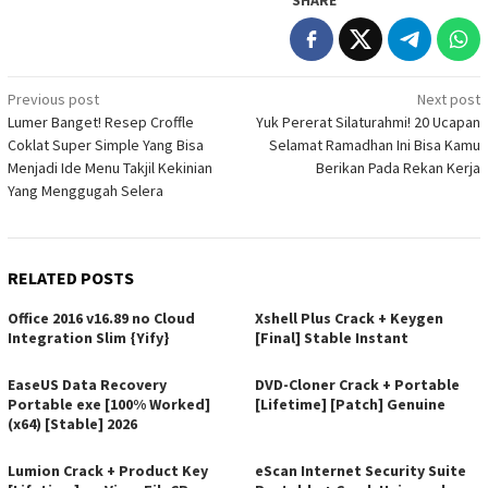
SHARE
Post
Previous post
Next post
Lumer Banget! Resep Croffle
Yuk Pererat Silaturahmi! 20 Ucapan
navigation
Coklat Super Simple Yang Bisa
Selamat Ramadhan Ini Bisa Kamu
Menjadi Ide Menu Takjil Kekinian
Berikan Pada Rekan Kerja
Yang Menggugah Selera
RELATED POSTS
Office 2016 v16.89 no Cloud
Xshell Plus Crack + Keygen
Integration Slim {Yify}
[Final] Stable Instant
EaseUS Data Recovery
DVD-Cloner Crack + Portable
Portable exe [100% Worked]
[Lifetime] [Patch] Genuine
(x64) [Stable] 2026
Lumion Crack + Product Key
eScan Internet Security Suite