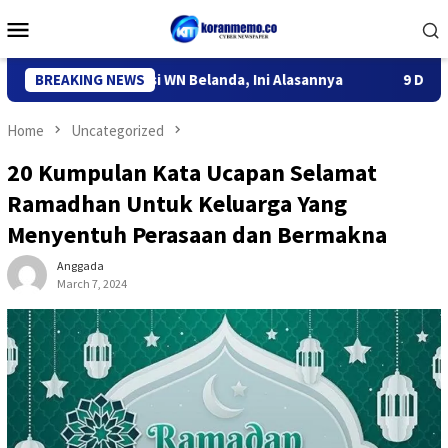
Skip
Mobile
to
Menu
content
diri Deportasi WN Belanda, Ini Alasannya
BREAKING NEWS
9 Desa di 6 Kec
Home
Uncategorized
20 Kumpulan Kata Ucapan Selamat
Ramadhan Untuk Keluarga Yang
Menyentuh Perasaan dan Bermakna
Anggada
March 7, 2024