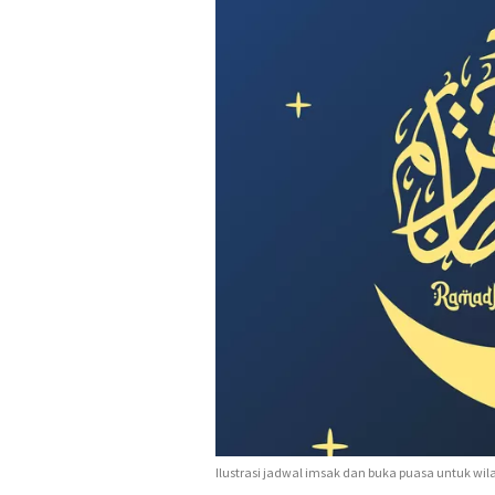
Ilustrasi jadwal imsak dan buka puasa untuk wi