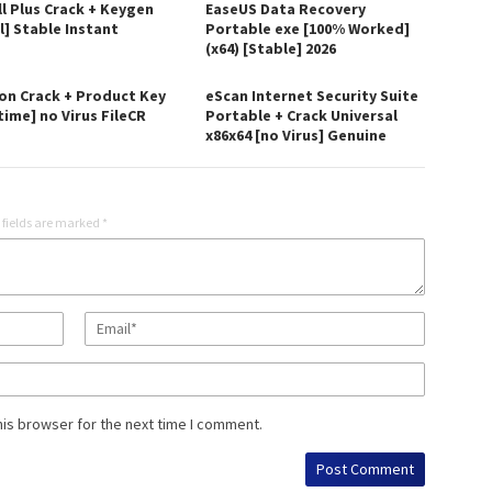
ll Plus Crack + Keygen
EaseUS Data Recovery
l] Stable Instant
Portable exe [100% Worked]
(x64) [Stable] 2026
on Crack + Product Key
eScan Internet Security Suite
time] no Virus FileCR
Portable + Crack Universal
x86x64 [no Virus] Genuine
 fields are marked
*
his browser for the next time I comment.