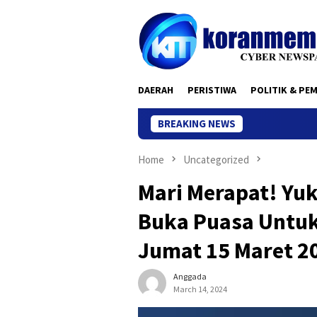
Skip
to
content
DAERAH
PERISTIWA
POLITIK & PE
BREAKING NEWS
Home
Uncategorized
Mari Merapat! Yu
Buka Puasa Untuk
Jumat 15 Maret 2
Anggada
March 14, 2024