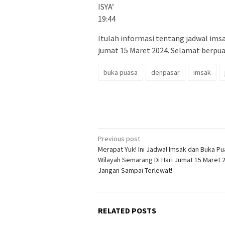
ISYA’
19:44
Itulah informasi tentang jadwal imsa
jumat 15 Maret 2024. Selamat berpua
buka puasa
denpasar
imsak
Post
Previous post
Merapat Yuk! Ini Jadwal Imsak dan Buka P
navigation
Wilayah Semarang Di Hari Jumat 15 Maret 
Jangan Sampai Terlewat!
RELATED POSTS