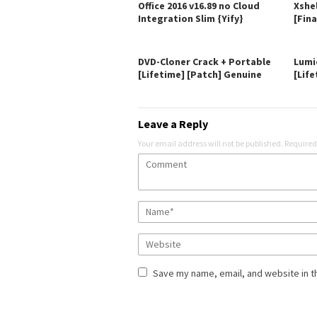
Office 2016 v16.89 no Cloud
Xshe
Integration Slim {Yify}
[Fina
DVD-Cloner Crack + Portable
Lumi
[Lifetime] [Patch] Genuine
[Life
Leave a Reply
Your email address will not be published.
Required
Save my name, email, and website in t