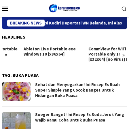
Skip
Mobile
to
Menu
content
Kantor Imigrasi Kediri Deportasi WN Belanda, Ini Alasannya
BREAKING NEWS
HEADLINES
Ableton Live Portable exe
CommView for WiFi VoIP
«
»
Windows 10 [x86x64]
Portable only 100% Worked
[x32x64] [no Virus] Reddit
TAG:
BUKA PUASA
Sehat dan Menyegarkan! Ini Resep Es Buah
Super Simple Yang Cocok Banget Untuk
Hidangan Buka Puasa
Sueger Banget! Ini Resep Es Soda Jeruk Yang
Wajib Kamu Coba Untuk Buka Puasa