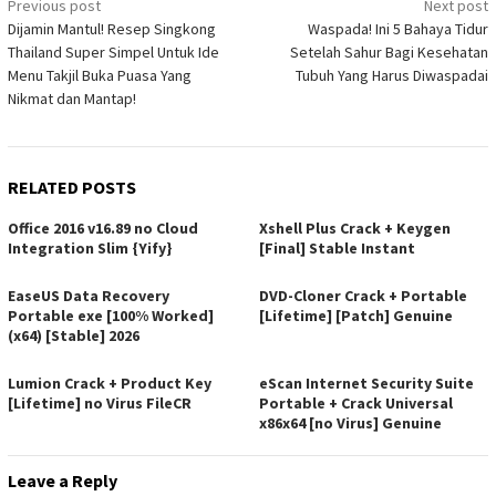
Post
Previous post
Next post
Dijamin Mantul! Resep Singkong
Waspada! Ini 5 Bahaya Tidur
navigation
Thailand Super Simpel Untuk Ide
Setelah Sahur Bagi Kesehatan
Menu Takjil Buka Puasa Yang
Tubuh Yang Harus Diwaspadai
Nikmat dan Mantap!
RELATED POSTS
Office 2016 v16.89 no Cloud
Xshell Plus Crack + Keygen
Integration Slim {Yify}
[Final] Stable Instant
EaseUS Data Recovery
DVD-Cloner Crack + Portable
Portable exe [100% Worked]
[Lifetime] [Patch] Genuine
(x64) [Stable] 2026
Lumion Crack + Product Key
eScan Internet Security Suite
[Lifetime] no Virus FileCR
Portable + Crack Universal
x86x64 [no Virus] Genuine
Leave a Reply