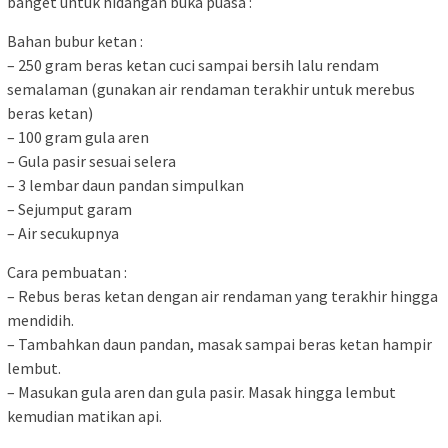
banget untuk hidangan buka puasa :
Bahan bubur ketan :
– 250 gram beras ketan cuci sampai bersih lalu rendam
semalaman (gunakan air rendaman terakhir untuk merebus
beras ketan)
– 100 gram gula aren
– Gula pasir sesuai selera
– 3 lembar daun pandan simpulkan
– Sejumput garam
– Air secukupnya
Cara pembuatan :
– Rebus beras ketan dengan air rendaman yang terakhir hingga
mendidih.
– Tambahkan daun pandan, masak sampai beras ketan hampir
lembut.
– Masukan gula aren dan gula pasir. Masak hingga lembut
kemudian matikan api.