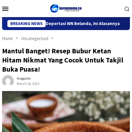
Skip
Mobile
to
Menu
content
igrasi Kediri Deportasi WN Belanda, Ini Alasannya
BREAKING NEWS
9 Desa
Home
Uncategorized
Mantul Banget! Resep Bubur Ketan
Hitam Nikmat Yang Cocok Untuk Takjil
Buka Puasa!
Anggada
March 16, 2024